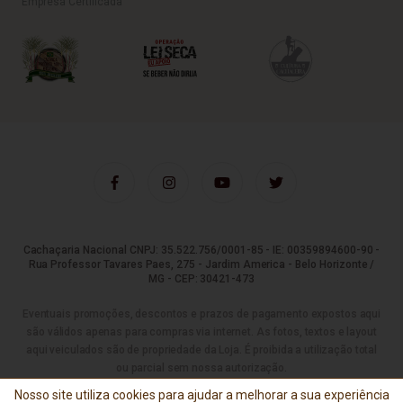
Empresa Certificada
Cachaçaria Nacional CNPJ: 35.522.756/0001-85 - IE: 00359894600-90 -
Rua Professor Tavares Paes, 275 - Jardim America - Belo Horizonte /
MG - CEP: 30421-473
Eventuais promoções, descontos e prazos de pagamento expostos aqui
são válidos apenas para compras via internet. As fotos, textos e layout
aqui veiculados são de propriedade da Loja. É proibida a utilização total
ou parcial sem nossa autorização.
Nosso site utiliza cookies para ajudar a melhorar a sua experiência