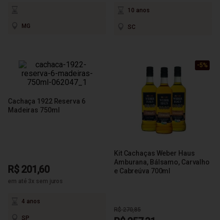
10 anos
MG
SC
-5%
-5%
-5%
Cachaça 1922 Reserva 6
Madeiras 750ml
Kit Cachaças Weber Haus
Amburana, Bálsamo, Carvalho
R$ 201,60
e Cabreúva 700ml
em até 3x sem juros
4 anos
R$ 270,85
SP