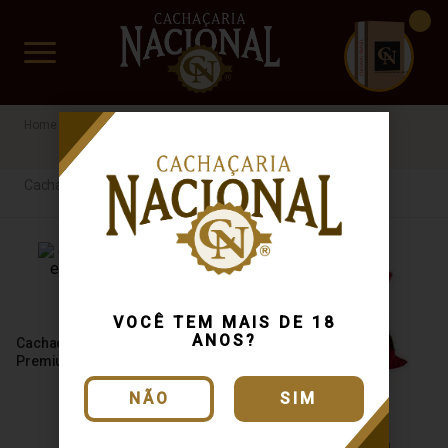
CUIDADO FRÁGIL
www.cachacarianacional.com.br
Cachaça
R$200 a R$500
Cachaça
VOCÊ TEM MAIS DE 18
ANOS?
Cachaça do Chefe Extra
Premium 12 Anos 750ml
NÃO
SIM
Cachaça Cabaré Extra