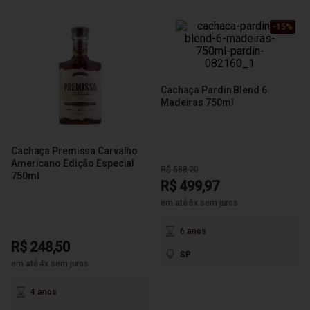
-15%
-15%
-15%
Cachaça Pardin Blend 6
Madeiras 750ml
Cachaça Premissa Carvalho
Americano Edição Especial
R$ 588,20
750ml
R$ 499,97
em até 6x sem juros
6 anos
R$ 248,50
SP
em até 4x sem juros
4 anos