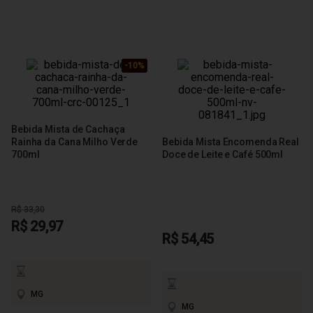
-10%
-10%
-10%
Bebida Mista de Cachaça
Rainha da Cana Milho Verde
Bebida Mista Encomenda Real
700ml
Doce de Leite e Café 500ml
R$ 33,30
R$ 29,97
R$ 54,45
MG
MG