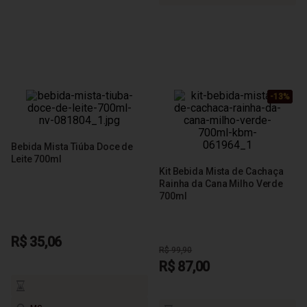
-13%
-13%
-13%
Bebida Mista Tiúba Doce de
Leite 700ml
Kit Bebida Mista de Cachaça
Rainha da Cana Milho Verde
700ml
R$ 35,06
R$ 99,90
R$ 87,00