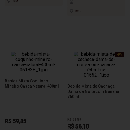
MG
MG
-9%
-9%
-9%
Bebida Mista Coquinho
Mineiro Casca Natural 400ml
Bebida Mista de Cachaça
Dama da Noite com Banana
750ml
R$ 61,89
R$ 59,85
R$ 56,10