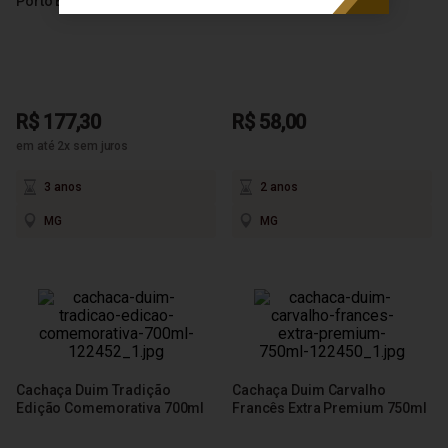
Porto Edição Limitada 750ml
Amburana 750ml
R$ 177,30
R$ 58,00
em até 2x sem juros
3 anos
2 anos
MG
MG
Cachaça Duim Tradição
Cachaça Duim Carvalho
Edição Comemorativa 700ml
Francês Extra Premium 750ml