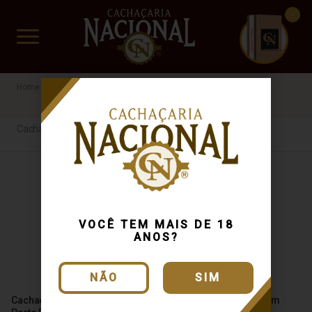
CUIDADO FRÁGIL
www.cachacarianacional.com.br
Cachaça
Alambique do duim
Cachaça
VOCÊ TEM MAIS DE 18
ANOS?
NÃO
SIM
Cachaça Duim Três Carvalhos
Cachaça Reserva do Duim