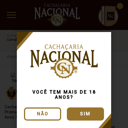
CUIDADO FRÁGIL
www.cachacarianacional.com.br
Cachaça
Processo de Produção
Alambique Artesanal
Carvalho Americano
Alambique Artesanal
VOCÊ TEM MAIS DE 18
ANOS?
Cachaça Weber Haus Extra
Premium Reserva Solera 5
NÃO
SIM
Anos 750ml
Cachaça Velho Alambique