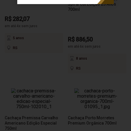
Spiral Cut Edição 25 Anos
700ml
R$ 282,07
em até 4x sem juros
5 anos
R$ 886,50
em até 6x sem juros
RS
8 anos
RS
Cachaça Premissa Carvalho
Cachaça Porto Morretes
Americano Edição Especial
Premium Orgânica 700ml
750ml