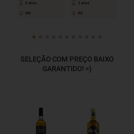
6 anos
2 anos
3
MG
RS
M
SELEÇÃO COM PREÇO BAIXO
GARANTIDO! =)
Cacha
600m