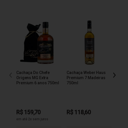
Cachaça Do Chefe
Cachaça Weber Haus
Cacha
Origens MG Extra
Premium 7 Madeiras
Extra
Premium 6 anos 750ml
750ml
R$ 159,70
R$ 118,60
R$ 9
em até 2x sem juros