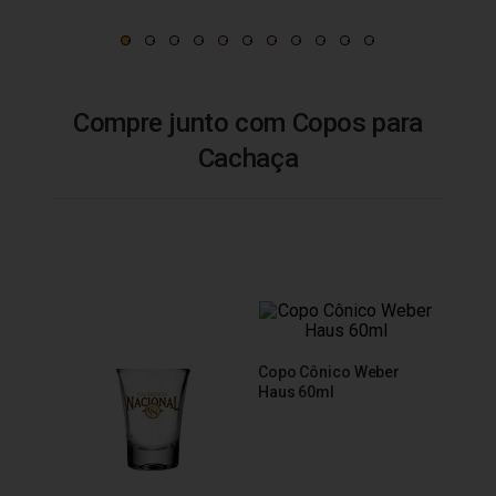
Compre junto com Copos para
Cachaça
Copo Cônico Weber
Copo 
Haus 60ml
Báls