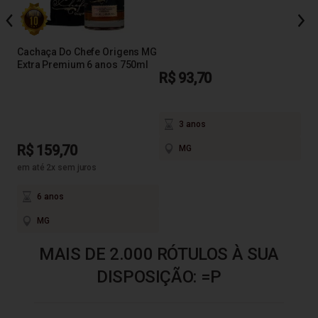
Por
Cachaça Do Chefe Origens MG
Extra Premium 6 anos 750ml
R$ 93,70
R$
em a
3 anos
R$ 159,70
MG
em até 2x sem juros
6 anos
MG
MAIS DE 2.000 RÓTULOS À SUA
DISPOSIÇÃO: =P