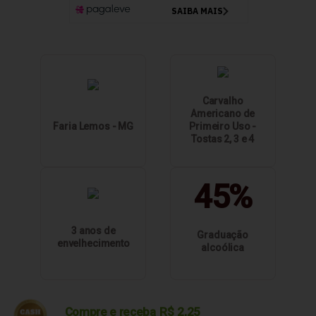
Carvalho
Americano de
Faria Lemos - MG
Primeiro Uso -
Tostas 2, 3 e 4
45%
3 anos de
Graduação
envelhecimento
alcoólica
Compre e receba
R$
2,25