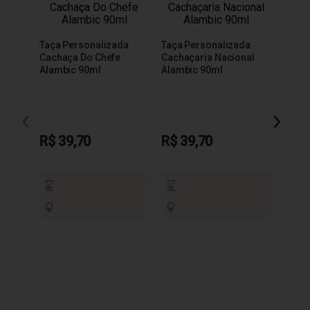
Taça Personalizada
Taça Personalizada
Cachaça Do Chefe
Cachaçaria Nacional
Alambic 90ml
Alambic 90ml
Taça 
200m
R$ 39,70
R$ 39,70
R$ 3