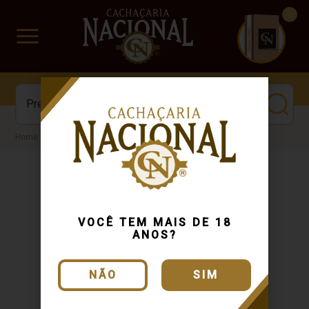
CUIDADO FRÁGIL
www.cachacarianacional.com.br
Cachaça
VOCÊ TEM MAIS DE 18
ANOS?
NÃO
SIM
Entregamos
Dinheiro