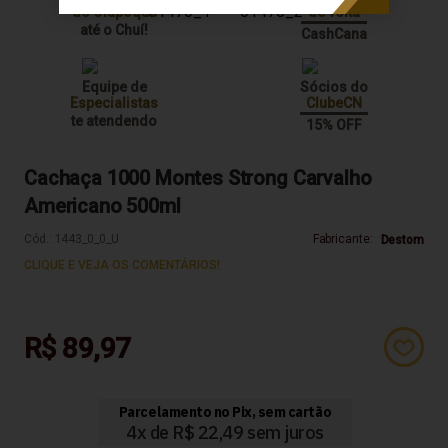
do Oiapoque
de volta
até o Chuí!
CashCana
Equipe de
Sócios do
Especialistas
ClubeCN
te atendendo
15% OFF
Cachaça 1000 Montes Strong Carvalho
Americano 500ml
Cód.:
1443_0_0_U
Fabricante:
Destom
CLIQUE E VEJA OS COMENTÁRIOS!
R$ 89,97