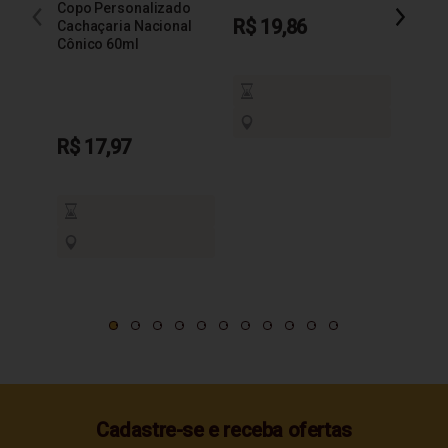
Copo Personalizado
R$ 19,86
R$ 1
Cachaçaria Nacional
Cônico 60ml
R$ 17,97
Cadastre-se e receba ofertas