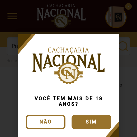
CUIDADO FRÁGIL
www.cachacarianacional.com.br
Cachaça
VOCÊ TEM MAIS DE 18
ANOS?
NÃO
SIM