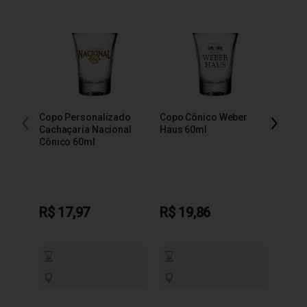
Copo Personalizado
Copo Cônico Weber
Copo 
Cachaçaria Nacional
Haus 60ml
Báls
Cônico 60ml
R$ 17,97
R$ 19,86
R$ 1