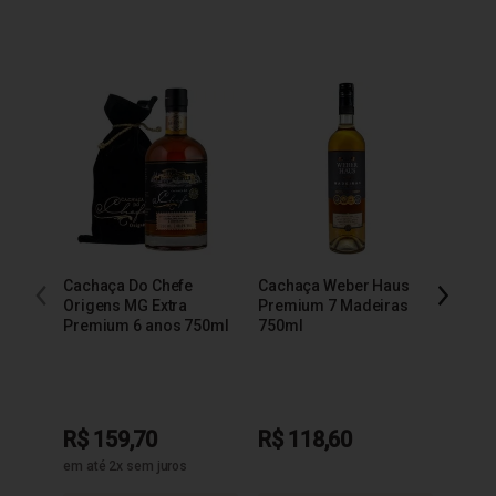
Cachaça Do Chefe
Cachaça Weber Haus
Cacha
Origens MG Extra
Premium 7 Madeiras
Extra
Premium 6 anos 750ml
750ml
R$ 159,70
R$ 118,60
R$ 9
em até 2x sem juros