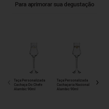
Para aprimorar sua degustação
Taça Personalizada
Taça Personalizada
Taça 
Cachaça Do Chefe
Cachaçaria Nacional
200m
Alambic 90ml
Alambic 90ml