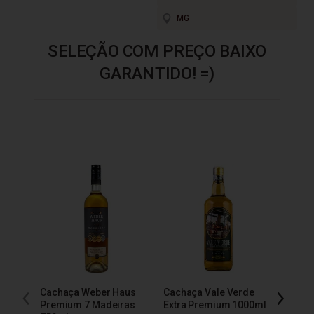
MG
SELEÇÃO COM PREÇO BAIXO
GARANTIDO! =)
Cachaça Weber Haus
Cachaça Vale Verde
Cacha
Premium 7 Madeiras
Extra Premium 1000ml
600m