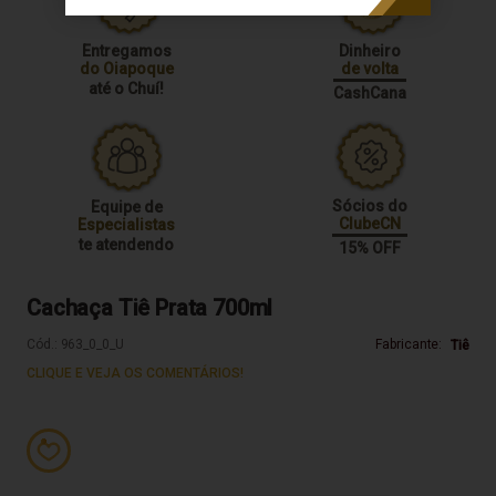
Entregamos
Dinheiro
do Oiapoque
de volta
até o Chuí!
CashCana
Sócios do
Equipe de
ClubeCN
Especialistas
te atendendo
15% OFF
Cachaça Tiê Prata 700ml
Cód.:
963_0_0_U
Fabricante:
Tiê
CLIQUE E VEJA OS COMENTÁRIOS!