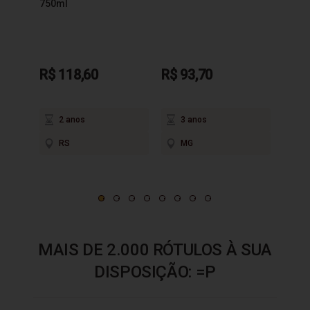
750ml
R$ 118,60
R$ 93,70
R$ 1
em até
2 anos
3 anos
2
RS
MG
P
MAIS DE 2.000 RÓTULOS À SUA
DISPOSIÇÃO: =P