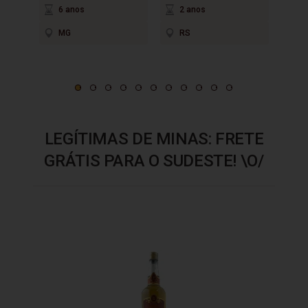
6 anos
2 anos
3
MG
RS
M
LEGÍTIMAS DE MINAS: FRETE
GRÁTIS PARA O SUDESTE! \O/