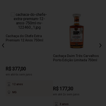
l
Cachaça do Chefe Extra
Cac
Premium 12 Anos 750ml
Amb
Cachaça Duim Três Carvalhos
Porto Edição Limitada 750ml
R$ 377,00
R$
em até 6x sem juros
12 anos
R$ 177,30
MG
em até 2x sem juros
3 anos