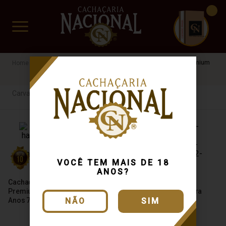
CUIDADO FRÁGIL
www.cachacarianacional.com.br
Cachaça
Por Madeira
Carvalho Americano
Extra Premium
Carvalho Americano
VOCÊ TEM MAIS DE 18
ANOS?
Cachaça Weber Haus Extra
Cachaça Rafael Araújo
Premium Reserva Solera 5
Carvalho Americano Extra
Anos 750ml
Premium 4 Anos 700ml
NÃO
SIM