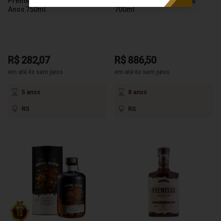
Premium Reserva Solera 5
Spiral Cut Edição 25 Anos
Anos 750ml
700ml
R$ 282,07
R$ 886,50
em até 4x sem juros
em até 6x sem juros
5 anos
8 anos
RS
RS