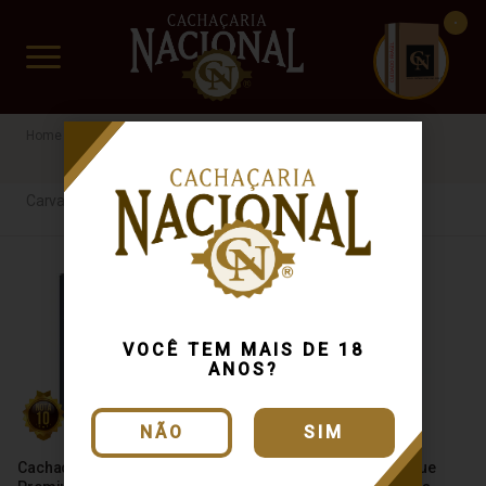
CUIDADO FRÁGIL
www.cachacarianacional.com.br
Cachaça
Por Madeira
Carvalho Americano
40%
Carvalho Americano
VOCÊ TEM MAIS DE 18
ANOS?
NÃO
SIM
Cachaça Weber Haus Extra
Cachaça Velho Alambique