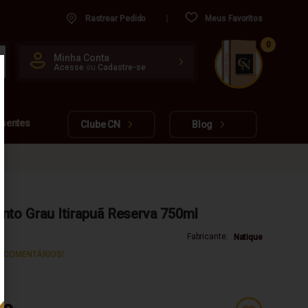
Rastrear Pedido
Meus Favoritos
0
CUIDADO FRÁGIL
Minha Conta
Acesse
ou
Cadastre-se
www.cachacarianacional.com.br
esentes
Clube CN
Blog
nto Grau Itirapuã Reserva 750ml
Fabricante:
Natique
S COMENTÁRIOS!