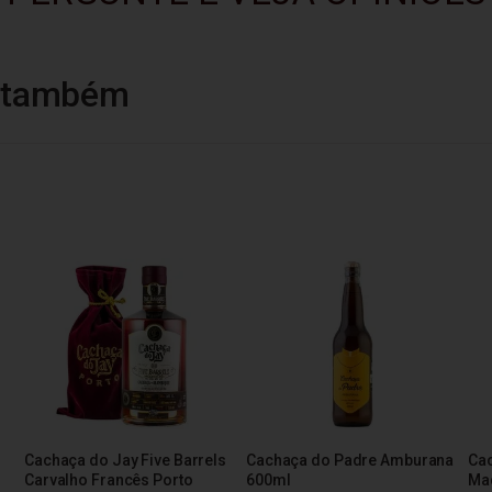
u também
Cachaça do Jay Five Barrels
Cachaça do Padre Amburana
Cac
Carvalho Francês Porto
600ml
Mad