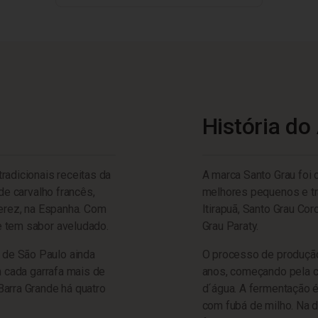
História do
radicionais receitas da
A marca Santo Grau foi 
de carvalho francês,
melhores pequenos e tra
Jerez, na Espanha. Com
Itirapuã, Santo Grau Co
e tem sabor aveludado.
Grau Paraty.
de São Paulo ainda
O processo de produção
m cada garrafa mais de
anos, começando pela co
Barra Grande há quatro
d´água. A fermentação é 
com fubá de milho. Na d