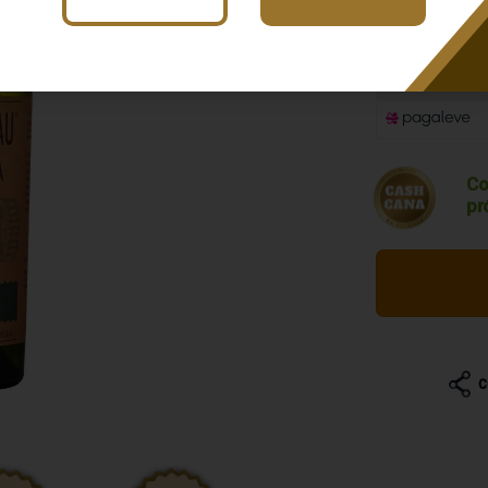
R$ 118,
Co
pr
C