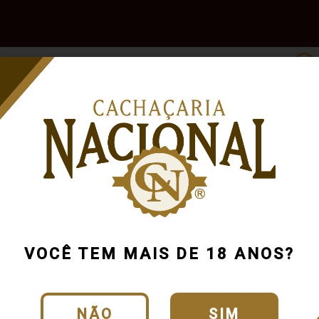
e
Outras
Acessórios
Marcas
Pr
Bebidas
Cachaça Sa
Cód.:
1464_0_0_U
VOCÊ TEM MAIS DE 18 ANOS?
CLIQUE E VEJA O
NÃO
SIM