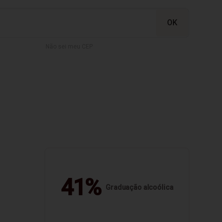
Não sei meu CEP
41%
Graduação alcoólica