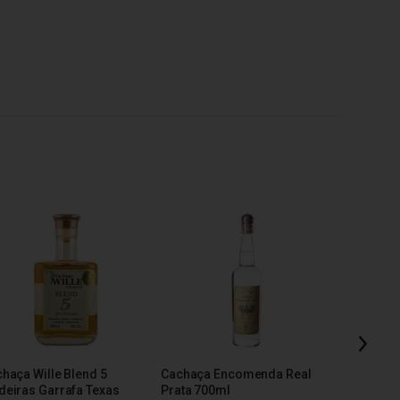
Cachaça 
Madeiras
R$ 96,78
haça Wille Blend 5
Cachaça Encomenda Real
R$ 87,4
eiras Garrafa Texas
Prata 700ml