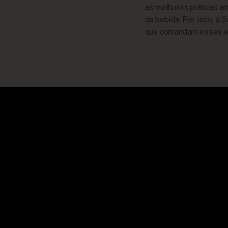
as melhores práticas am
da bebida. Por isso, a S
que comandam esses e