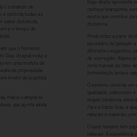
fogo direto, aproveita
ob o comando de
cachaça branquinha, pur
o e controla todas as
neutra que contribui par
o sabor da bebida,
da barrica.
gem e o tempo de
bida.
Produzidas a partir de 
passados de geração a 
o em que o fermento
diferentes engenhos, ca
o Grau Itirapuã inclui a
de sua região. Alguns 
adas em uma mistura de
corte manual da cana-de
pedra da propriedade.
fermentação lenta e nat
em tonéis de jequitibá
O extremo controle em 
qualidade, saborosas e
sa, macia e ampla no
requer paciência, além
eira, que aporta ainda
Para a Santo Grau, a qu
naturais e matérias-prim
O fator humano tem pap
naturais. A experiência