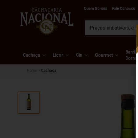
Quem Somos
Fale Conosco
Barril 
Cachaça
Licor
Gin
Gourmet
Dorna
Cachaça