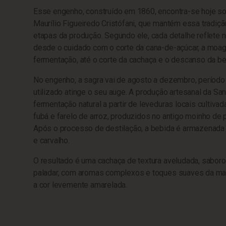
Esse engenho, construído em 1860, encontra-se hoje s
Maurílio Figueiredo Cristófani, que mantém essa tradiçã
etapas da produção. Segundo ele, cada detalhe reflete n
desde o cuidado com o corte da cana-de-açúcar, a moa
fermentação, até o corte da cachaça e o descanso da be
No engenho, a sagra vai de agosto a dezembro, períod
utilizado atinge o seu auge. A produção artesanal da Sant
fermentação natural a partir de leveduras locais cultiv
fubá e farelo de arroz, produzidos no antigo moinho de 
Após o processo de destilação, a bebida é armazenada 
e carvalho.
O resultado é uma cachaça de textura aveludada, saboro
paladar, com aromas complexos e toques suaves da mad
a cor levemente amarelada.