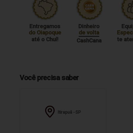
Entregamos
Dinheiro
Equi
do Oiapoque
de volta
Especi
até o Chuí!
te at
CashCana
Você precisa saber
Itirapuã - SP