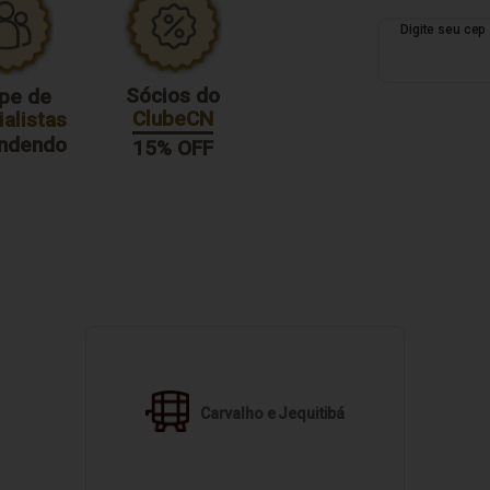
Sócios do
pe de
ClubeCN
alistas
endendo
15% OFF
Carvalho e Jequitibá