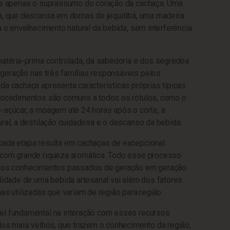
-se apenas o suprassumo do coração da cachaça. Uma
a, que descansa em dornas de jequitibá, uma madeira
a o envelhecimento natural da bebida, sem interferência
matéria-prima controlada, da sabedoria e dos segredos
geração nas três famílias responsáveis pelos
da cachaça apresenta características próprias típicas
procedimentos são comuns a todos os rótulos, como o
-açúcar, a moagem até 24 horas após o corte, a
ural, a destilação cuidadosa e o descanso da bebida.
cada etapa resulta em cachaças de excepcional
 com grande riqueza aromática. Todo esse processo
 dos conhecimentos passados de geração em geração.
alidade de uma bebida artesanal vai além dos fatores
as utilizadas que variam de região para região.
el fundamental na interação com esses recursos
 dos mais velhos, que trazem o conhecimento da região,