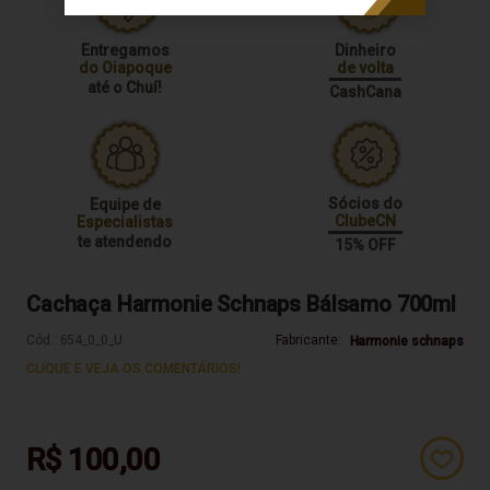
Entregamos
Dinheiro
do Oiapoque
de volta
até o Chuí!
CashCana
Sócios do
Equipe de
ClubeCN
Especialistas
te atendendo
15% OFF
Cachaça Harmonie Schnaps Bálsamo 700ml
Cód.:
654_0_0_U
Fabricante:
Harmonie schnaps
CLIQUE E VEJA OS COMENTÁRIOS!
R$ 100,00