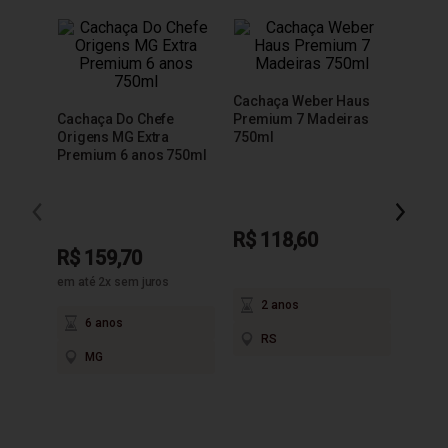
Cachaça Weber Haus
Cacha
Cachaça Do Chefe
Premium 7 Madeiras
Extra
Origens MG Extra
750ml
Premium 6 anos 750ml
R$ 118,60
R$ 9
R$ 159,70
em até 2x sem juros
2 anos
3
6 anos
RS
M
MG