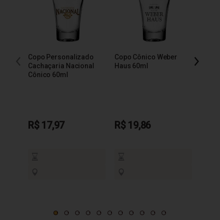
Copo Personalizado
Copo Cônico Weber
Copo 
Cachaçaria Nacional
Haus 60ml
Báls
Cônico 60ml
R$ 17,97
R$ 19,86
R$ 1