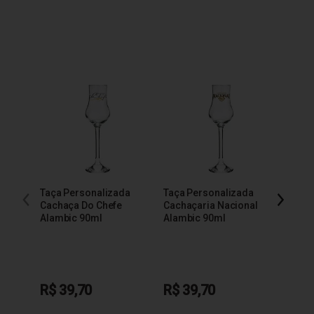
Taça Personalizada
Taça Personalizada
Taça 
Cachaça Do Chefe
Cachaçaria Nacional
200m
Alambic 90ml
Alambic 90ml
R$ 39,70
R$ 39,70
R$ 3