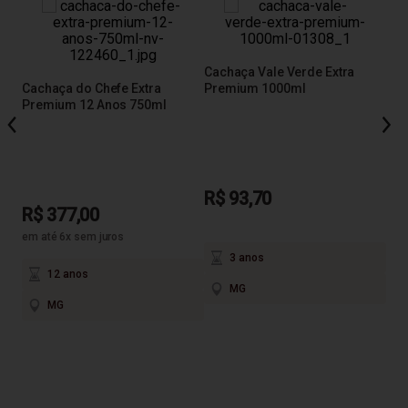
Cachaça Vale Verde Extra
Cachaça do Chefe Extra
Premium 1000ml
Cac
Premium 12 Anos 750ml
Amb
R$ 93,70
R$ 377,00
R$
em até 6x sem juros
3 anos
12 anos
MG
MG