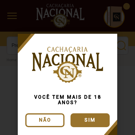
CUIDADO FRÁGIL
www.cachacarianacional.com.br
Cachaça
VOCÊ TEM MAIS DE 18
ANOS?
NÃO
SIM