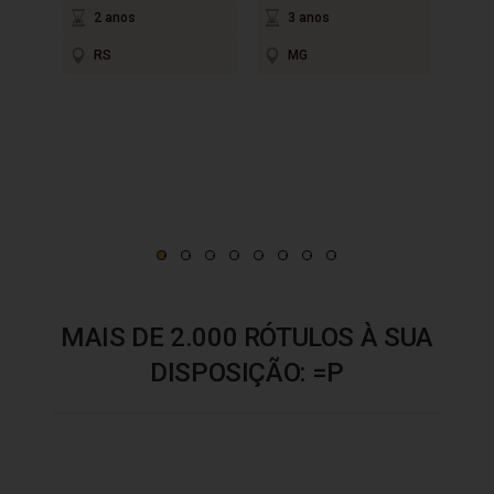
2 anos
3 anos
R$ 1
RS
MG
em até
2
P
MAIS DE 2.000 RÓTULOS À SUA
DISPOSIÇÃO: =P