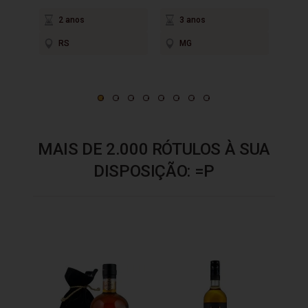
2 anos
3 anos
2
RS
MG
P
MAIS DE 2.000 RÓTULOS À SUA
DISPOSIÇÃO: =P