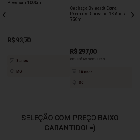
Premium 1000ml
Cac
Cachaça Bylaardt Extra
Amb
Premium Carvalho 18 Anos
750ml
R$ 93,70
R$
R$ 297,00
em até 4x sem juros
3 anos
MG
18 anos
SC
SELEÇÃO COM PREÇO BAIXO
GARANTIDO! =)