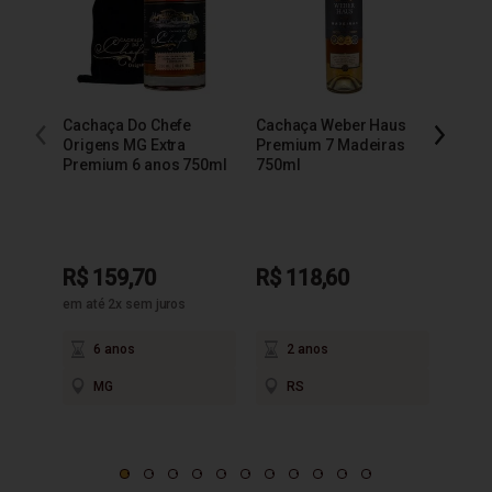
Cachaça Do Chefe
Cachaça Weber Haus
Cacha
Origens MG Extra
Premium 7 Madeiras
Extra
Premium 6 anos 750ml
750ml
R$ 159,70
R$ 118,60
R$ 9
em até 2x sem juros
6 anos
2 anos
3
MG
RS
M