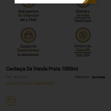
Entregamos
Dinheiro
do Oiapoque
de volta
até o Chuí!
CashCana
Sócios do
Equipe de
ClubeCN
Especialistas
te atendendo
15% OFF
Cachaça Da Venda Prata 1000ml
Cód.:
581_0_0_U
Fabricante:
Da Venda
CLIQUE E VEJA OS COMENTÁRIOS!