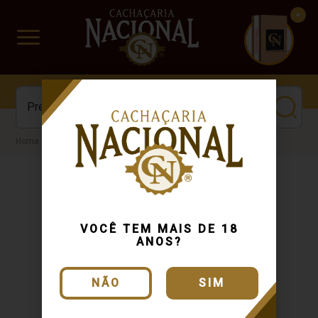
CUIDADO FRÁGIL
www.cachacarianacional.com.br
Cachaça
VOCÊ TEM MAIS DE 18
ANOS?
NÃO
SIM