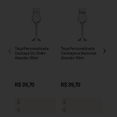
Taça Personalizada
Taça Personalizada
Taça 
Cachaça Do Chefe
Cachaçaria Nacional
200m
Alambic 90ml
Alambic 90ml
R$ 39,70
R$ 39,70
R$ 3