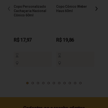
Copo Personalizado
Copo Cônico Weber
Copo 
Cachaçaria Nacional
Haus 60ml
Báls
Cônico 60ml
R$ 17,97
R$ 19,86
R$ 1