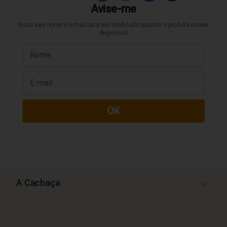
Avise-me
Insira seu nome e e-mail para ser notificado quando o produto estiver
disponível
OK
A Cachaça
A Cachaça da Venda Prata 1000ml é produzida na cidade de
Teixeira, a qual está localizada no estado de Minas Gerais.
Com 42% de graduação alcoólica, a bebida apresenta aspecto