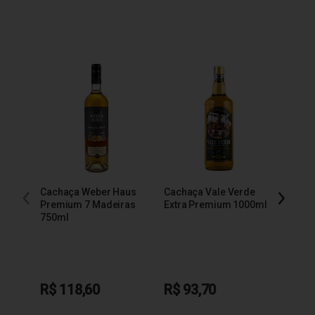
Cachaça Weber Haus
Cachaça Vale Verde
Cacha
Premium 7 Madeiras
Extra Premium 1000ml
600m
750ml
R$ 118,60
R$ 93,70
R$ 1
em até