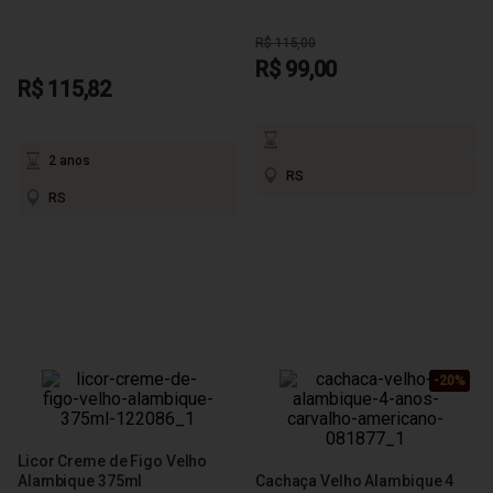
R$ 115,00
R$ 99,00
R$ 115,82
2 anos
RS
RS
-20%
-20%
-20%
Licor Creme de Figo Velho
Alambique 375ml
Cachaça Velho Alambique 4