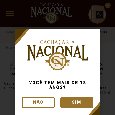
CUIDADO FRÁGIL
www.cachacarianacional.com.br
Cachaça
Processo de Produção
Envelhecida
Castanheira
Processo de Produção
VOCÊ TEM MAIS DE 18
Cachaça Branquinha De Minas
ANOS?
Ouro 670ml
Cachaça Rozendo Madeiras
Brasileiras Castanheira 750ml
NÃO
SIM