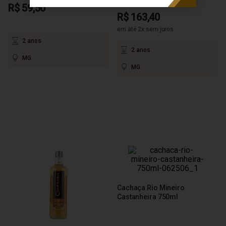
R$ 59,50
R$ 163,40
em até 2x sem juros
2 anos
2 anos
MG
MG
Cachaça Rio Mineiro
Castanheira 750ml