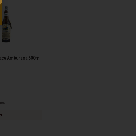
açu Amburana 600ml
ros
PE