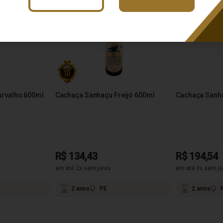
rvalho 600ml
Cachaça Sanhaçu Freijó 600ml
Cachaça Sanh
R$ 134,43
R$ 194,54
em até 2x sem juros
em até 3x sem ju
2 anos
PE
2 anos