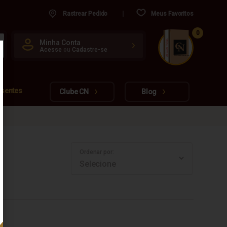
Rastrear Pedido
Meus Favoritos
0
CUIDADO FRÁGIL
Minha Conta
Acesse
ou
Cadastre-se
www.cachacarianacional.com.br
esentes
Clube CN
Blog
Ordenar por: