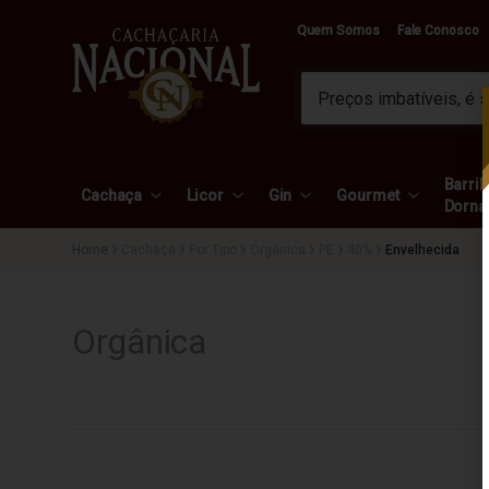
Quem Somos
Fale Conosco
Barril 
Cachaça
Licor
Gin
Gourmet
Dorna
Cachaça
Por Tipo
Orgânica
PE
40%
Envelhecida
Orgânica