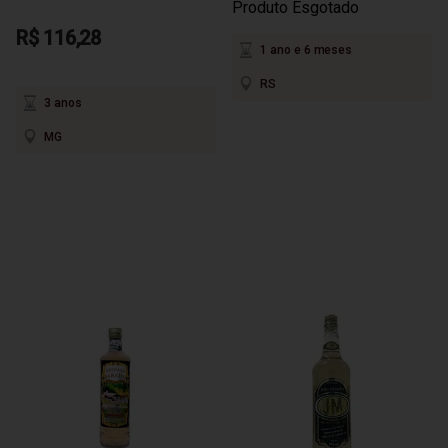
Produto Esgotado
R$ 116,28
1 ano e 6 meses
RS
3 anos
MG