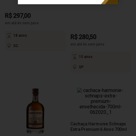
Premium 15 Anos 700ml
R$ 297,00
em até 4x sem juros
18 anos
R$ 280,50
em até 4x sem juros
SC
15 anos
SP
Cachaça Harmonie Schnaps
Extra Premium 6 Anos 700ml