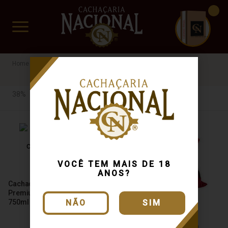
CUIDADO FRÁGIL
www.cachacarianacional.com.br
Cachaça
Por Teor Alcóolico
38%
Carvalho
38%
VOCÊ TEM MAIS DE 18
ANOS?
Cachaça Bylaardt Extra
Premium Carvalho 18 Anos
750ml
NÃO
SIM
Cachaça Cabaré Extra