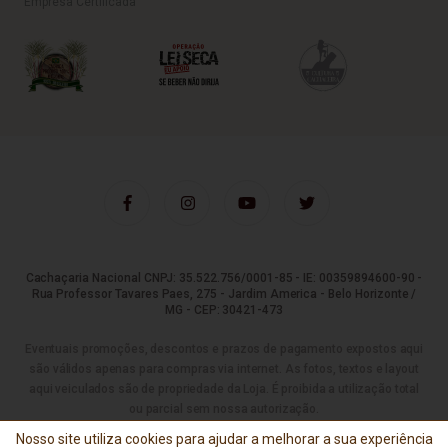
Empresa Certificada
Cachaçaria Nacional CNPJ: 35.522.756/0001-85 - IE: 00359894600-90 -
Rua Professor Tavares Paes, 275 - Jardim America - Belo Horizonte /
MG - CEP: 30421-473
Eventuais promoções, descontos e prazos de pagamento expostos aqui
são válidos apenas para compras via internet. As fotos, textos e layout
aqui veiculados são de propriedade da Loja. É proibida a utilização total
ou parcial sem nossa autorização.
Nosso site utiliza cookies para ajudar a melhorar a sua experiência