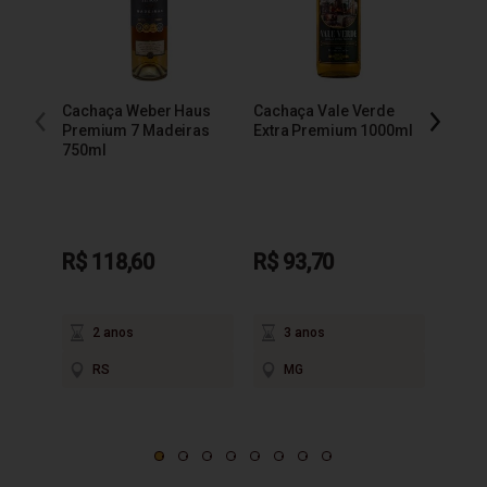
600m
Cachaça Weber Haus
Cachaça Vale Verde
R$ 1
Premium 7 Madeiras
Extra Premium 1000ml
750ml
em até
2
P
R$ 118,60
R$ 93,70
2 anos
3 anos
RS
MG