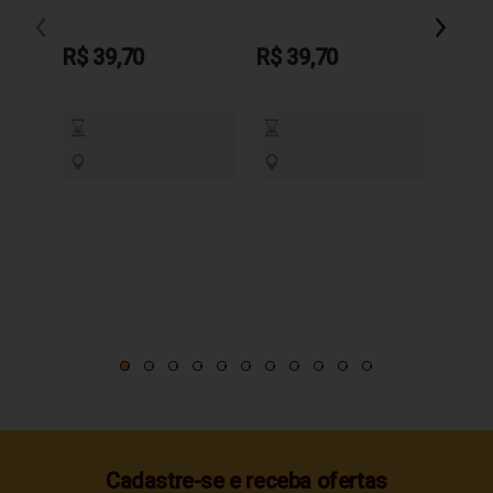
R$ 3
R$ 39,70
R$ 39,70
Cadastre-se e receba ofertas