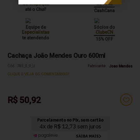
do Oiapoque
de volta
até o Chuí!
CashCana
Equipe de
Sócios do
Especialistas
ClubeCN
te atendendo
15% OFF
Cachaça João Mendes Ouro 600ml
Cód.:
785_0_0_U
Fabricante:
Joao Mendes
CLIQUE E VEJA OS COMENTÁRIOS!
R$ 50,92