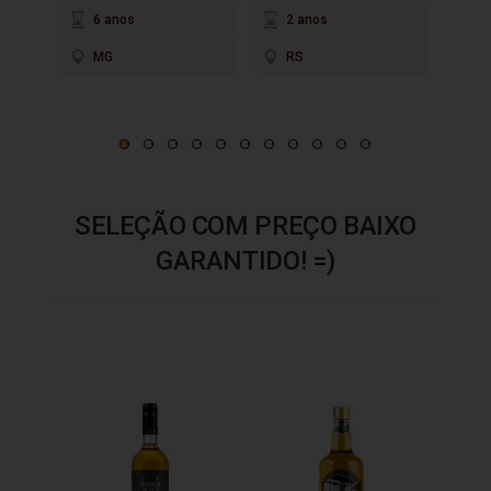
6 anos
2 anos
3
MG
RS
M
SELEÇÃO COM PREÇO BAIXO
GARANTIDO! =)
Cacha