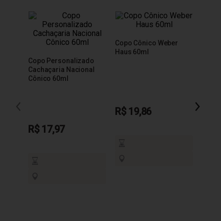
Copo Cônico Weber
Copo 
Haus 60ml
Báls
Copo Personalizado
Cachaçaria Nacional
Cônico 60ml
R$ 19,86
R$ 1
R$ 17,97