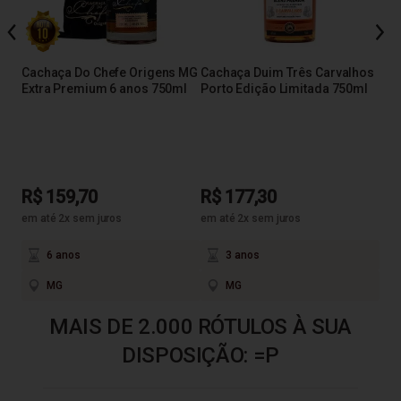
úva
Cac
Pre
75
Cachaça Do Chefe Origens MG
Cachaça Duim Três Carvalhos
Extra Premium 6 anos 750ml
Porto Edição Limitada 750ml
R$
em a
R$ 159,70
R$ 177,30
em até 2x sem juros
em até 2x sem juros
6 anos
3 anos
MG
MG
MAIS DE 2.000 RÓTULOS À SUA
DISPOSIÇÃO: =P