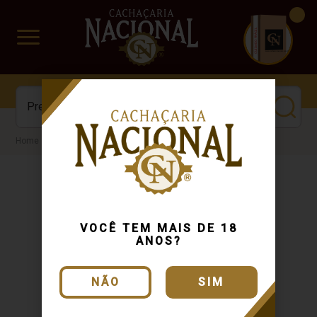
CUIDADO FRÁGIL
www.cachacarianacional.com.br
Cachaça
VOCÊ TEM MAIS DE 18
ANOS?
NÃO
SIM
Entregamos
Dinheiro