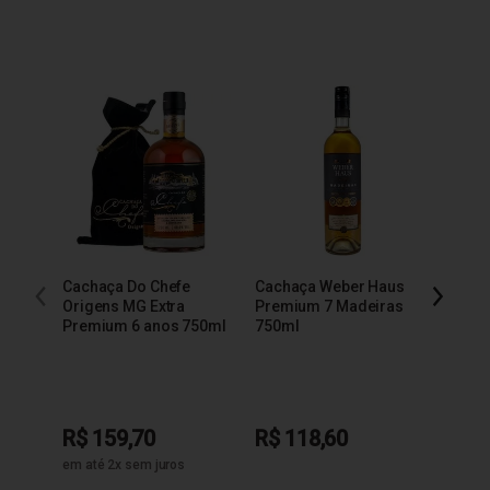
Cachaça Do Chefe
Cachaça Weber Haus
Cacha
Origens MG Extra
Premium 7 Madeiras
Extra
Premium 6 anos 750ml
750ml
R$ 159,70
R$ 118,60
R$ 9
em até 2x sem juros