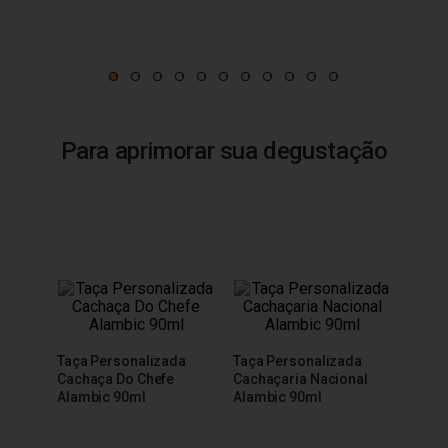
Para aprimorar sua degustação
Taça 
Taça Personalizada
Taça Personalizada
200m
Cachaça Do Chefe
Cachaçaria Nacional
Alambic 90ml
Alambic 90ml