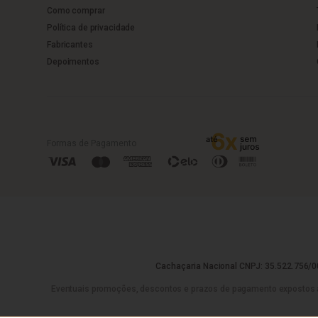
Como comprar
Política de privacidade
Fabricantes
Depoimentos
Formas de Pagamento
Cachaçaria Nacional CNPJ: 35.522.756/00
Eventuais promoções, descontos e prazos de pagamento expostos aqui 