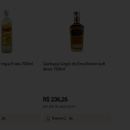
rega Prata 700ml
Cachaça Gogó da Ema Reserva 8
Anos 750ml
R$ 236,26
em até 3x sem juros
AL
8 anos
AL