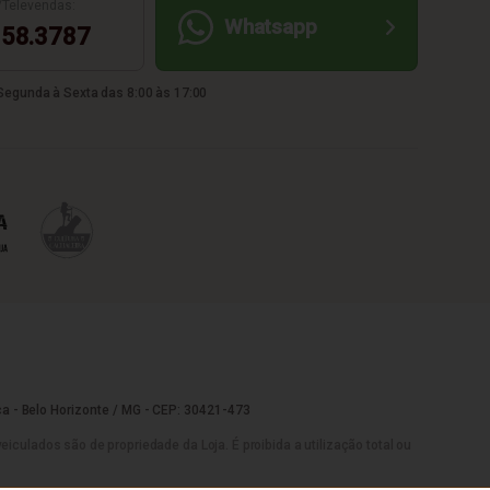
/Televendas:
Whatsapp
58.3787
egunda à Sexta das 8:00 às 17:00
a - Belo Horizonte / MG - CEP: 30421-473
culados são de propriedade da Loja. É proibida a utilização total ou