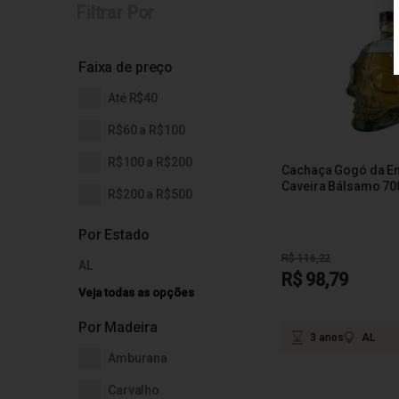
Filtrar Por
Faixa de preço
Até R$40
R$60 a R$100
R$100 a R$200
Cachaça Gogó da Em
Caveira Bálsamo 70
R$200 a R$500
Por Estado
R$ 116,22
AL
R$ 98,79
Veja todas as opções
Por Madeira
3 anos
AL
Amburana
Carvalho