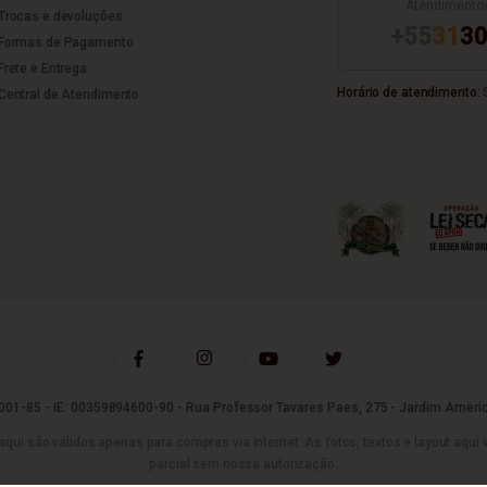
Atendimento
Trocas e devoluções
+55
31
30
Formas de Pagamento
Frete e Entrega
Horário de atendimento:
S
Central de Atendimento
01-85 - IE: 00359894600-90 - Rua Professor Tavares Paes, 275 - Jardim Americ
são válidos apenas para compras via internet. As fotos, textos e layout aqui vei
parcial sem nossa autorização.