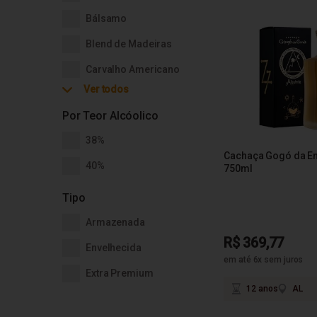
Bálsamo
Blend de Madeiras
Carvalho Americano
Ver todos
Carvalho Francês
Por Teor Alcóolico
Jequitibá Rosa
38%
Cachaça Gogó da E
40%
750ml
Tipo
Armazenada
R$ 369,77
Envelhecida
em até 6x sem juros
Extra Premium
12 anos
AL