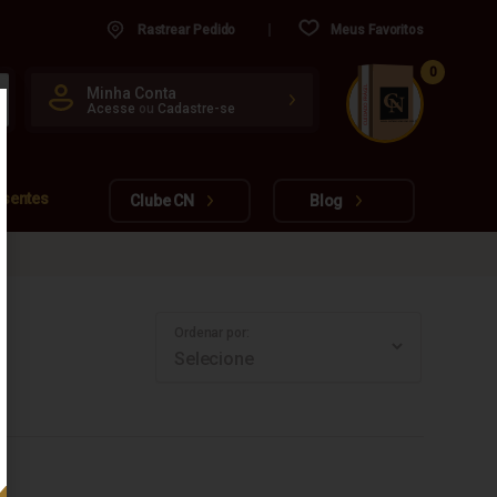
Rastrear Pedido
Meus Favoritos
0
CUIDADO FRÁGIL
Minha Conta
Acesse
ou
Cadastre-se
www.cachacarianacional.com.br
esentes
Clube CN
Blog
Ordenar por: