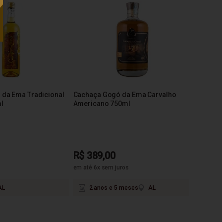
da Ema Tradicional
Cachaça Gogó da Ema Carvalho
l
Americano 750ml
R$ 389,00
em até 6x sem juros
AL
2 anos e 5 meses
AL