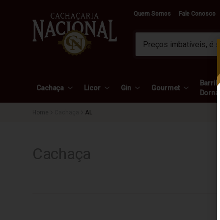
Quem Somos
Fale Conosco
Barril 
Cachaça
Licor
Gin
Gourmet
Dorna
Cachaça
AL
Cachaça