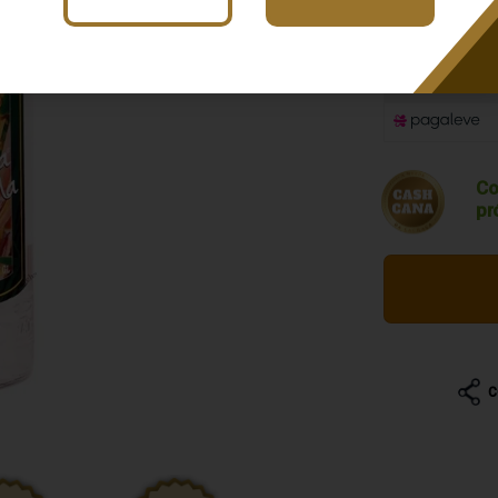
R$ 116,
Co
pr
C