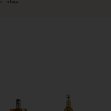
de cachaça.
Cachaça 