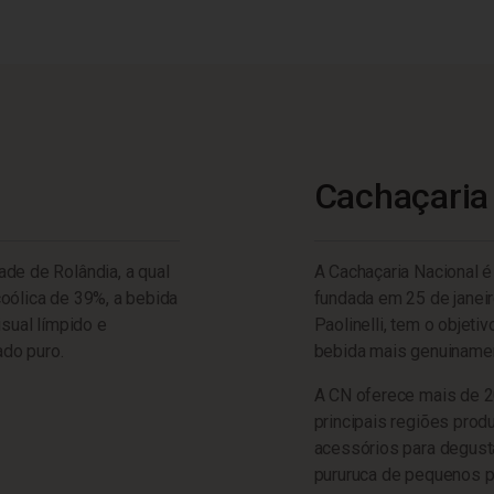
Cachaçaria
de de Rolândia, a qual
A Cachaçaria Nacional é
oólica de 39%, a bebida
fundada em 25 de janeir
isual límpido e
Paolinelli, tem o objet
ado puro.
bebida mais genuinament
A CN oferece mais de 2
principais regiões prod
acessórios para degust
pururuca de pequenos pr