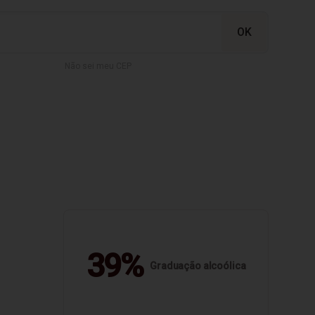
Não sei meu CEP
39%
Graduação alcoólica