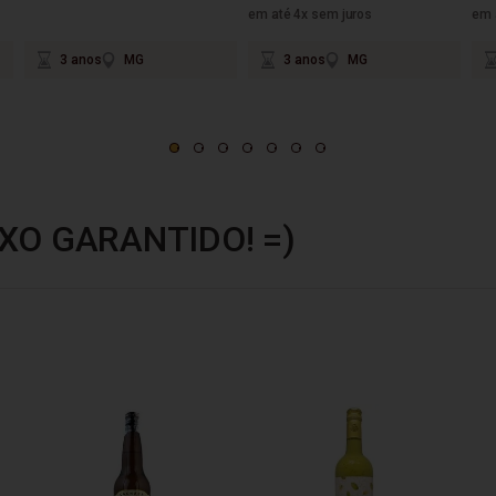
em até 4x sem juros
em 
3 anos
MG
3 anos
MG
XO GARANTIDO! =)