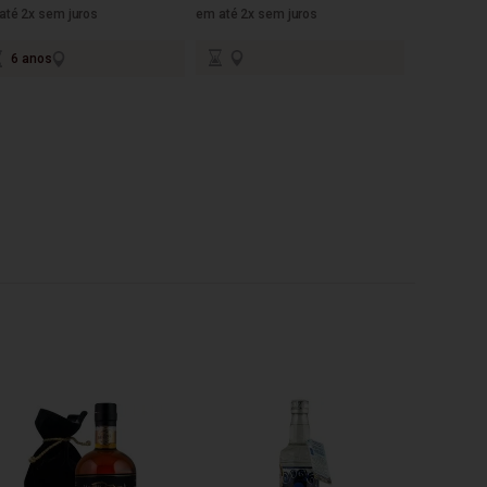
até 2x sem juros
em até 2x sem juros
em até 4x s
6 anos
22 an