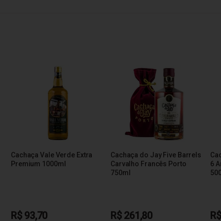
Cachaça Vale Verde Extra
Cachaça do Jay Five Barrels
Cac
Premium 1000ml
Carvalho Francês Porto
6 A
750ml
50
R$ 93,70
R$ 261,80
R$