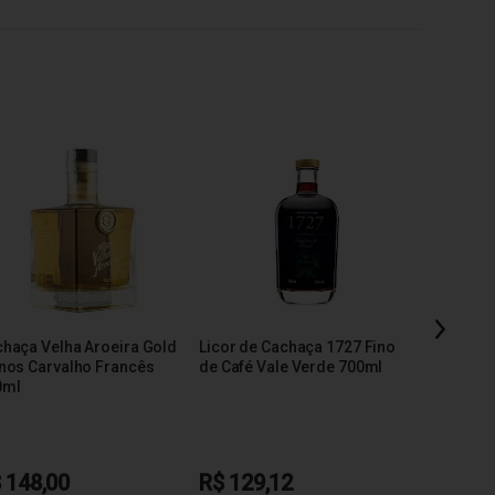
haça Velha Aroeira Gold
Licor de Cachaça 1727 Fino
Cachaça B
nos Carvalho Francês
de Café Vale Verde 700ml
Rosa 22 A
0ml
700ml
 148,00
R$ 129,12
R$ 247,