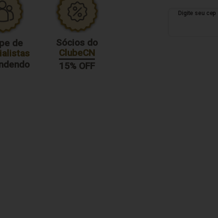
Sócios do
pe de
ClubeCN
alistas
endendo
15% OFF