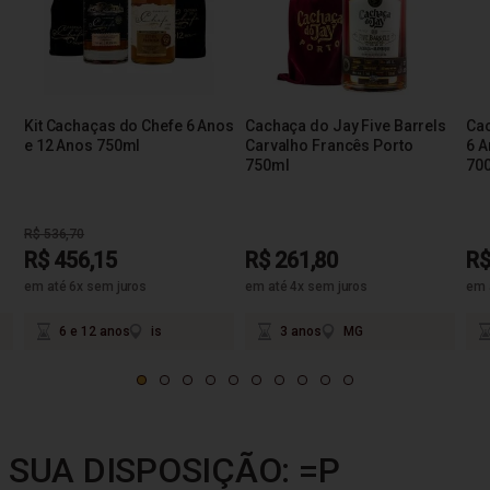
Kit Cachaças do Chefe 6 Anos
Cachaça do Jay Five Barrels
Cac
e 12 Anos 750ml
Carvalho Francês Porto
6 A
750ml
70
R$ 536,70
R$ 456,15
R$ 261,80
R$
em até 6x sem juros
em até 4x sem juros
em 
6 e 12 anos
is
3 anos
MG
 SUA DISPOSIÇÃO: =P