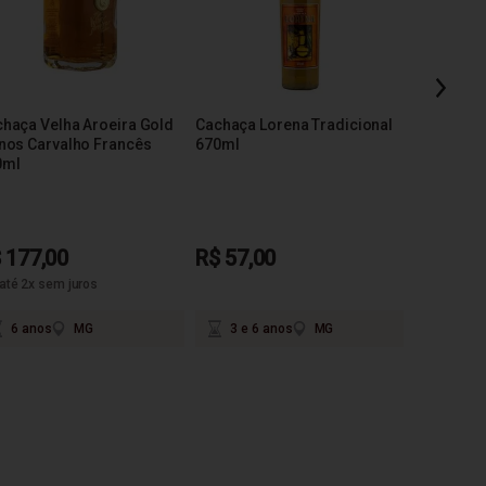
R$ 112,
haça Velha Aroeira Gold
Cachaça Lorena Tradicional
nos Carvalho Francês
670ml
0ml
5 ano
 177,00
R$ 57,00
até 2x sem juros
6 anos
MG
3 e 6 anos
MG