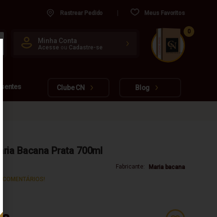
Rastrear Pedido
Meus Favoritos
0
CUIDADO FRÁGIL
Minha Conta
Acesse
ou
Cadastre-se
www.cachacarianacional.com.br
esentes
Clube CN
Blog
ria Bacana Prata 700ml
Fabricante:
Maria bacana
S COMENTÁRIOS!