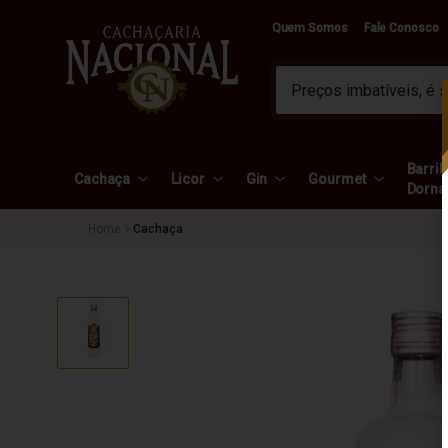
Quem Somos
Fale Conosco
Barril 
Cachaça
Licor
Gin
Gourmet
Dorna
Cachaça