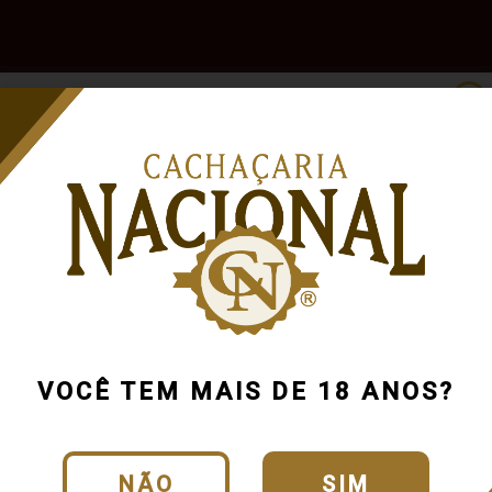
e
Outras
Acessórios
Marcas
Pr
Bebidas
Cachaça Ma
Cód.:
818_0_0_U
VOCÊ TEM MAIS DE 18 ANOS?
CLIQUE E VEJA O
NÃO
SIM