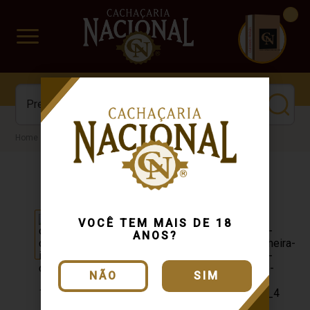
CUIDADO FRÁGIL
www.cachacarianacional.com.br
Cachaça
VOCÊ TEM MAIS DE 18
ANOS?
NÃO
SIM