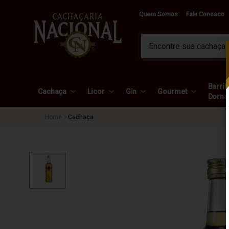
Quem Somos
Fale Conosco
Barril 
Cachaça
Licor
Gin
Gourmet
Dorna
Cachaça