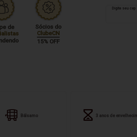
Sócios do
pe de
ClubeCN
alistas
endendo
15% OFF
Bálsamo
3 anos de envelheci