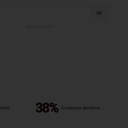
Não sei meu CEP
38%
mento
Graduação alcoólica