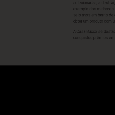
selecionadas, a destila
exemplo dos melhores d
seis anos em barris de
obter um produto com u
A Casa Bucco se destac
conquistou prêmios em c