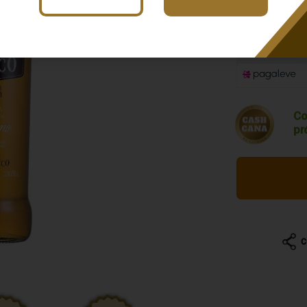
R$ 87,4
Co
pr
C