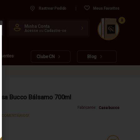
Rastrear Pedido
Meus Favoritos
0
CUIDADO FRÁGIL
Minha Conta
Acesse
ou
Cadastre-se
www.cachacarianacional.com.br
esentes
Clube CN
Blog
asa Bucco Bálsamo 700ml
Fabricante:
Casa bucco
S COMENTÁRIOS!