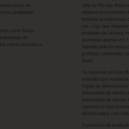
racterísticos do
Vale do Rio das Antas, 
 possui graduação
italianos provenientes d
tradição na elaboração 
uva. Logo que chegaram a
, bem como frutas
produção de cachaça, m
 elaboração de
aconteceu apenas em 19
lar odores alcoólicos.
mantida pela presença d
profundo conhecedor da 
lenha.
Os canaviais da Casa Bu
rodeados por montanhas 
região se diferencia po
intensidade de neblina
intensidade de chuvas.
melhores e mais premiad
diferenciadas, com nota
O processo de produção