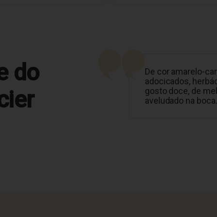
e do
De cor amarelo-ca
adocicados, herbác
cier
gosto doce, de me
aveludado na boca.