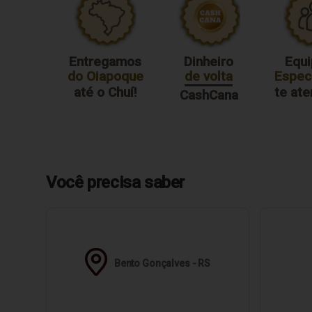
Entregamos
Dinheiro
Equi
do Oiapoque
de volta
Especi
até o Chuí!
te at
CashCana
Você precisa saber
Bento Gonçalves - RS