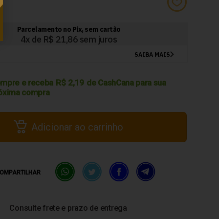
2
mpre e receba
R$
2,19
de CashCana para sua
óxima compra
Adicionar ao carrinho
OMPARTILHAR