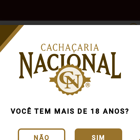
e
Outras
Acessórios
Marcas
Pr
Bebidas
Cachaça C
Cód.:
497_0_0_U
VOCÊ TEM MAIS DE 18 ANOS?
CLIQUE E VEJA O
NÃO
SIM