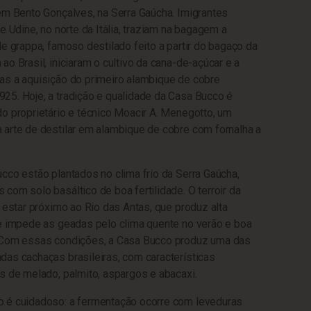
em Bento Gonçalves, na Serra Gaúcha. Imigrantes
e Udine, no norte da Itália, traziam na bagagem a
de grappa, famoso destilado feito a partir do bagaço da
o Brasil, iniciaram o cultivo da cana-de-açúcar e a
as a aquisição do primeiro alambique de cobre
25. Hoje, a tradição e qualidade da Casa Bucco é
o proprietário e técnico Moacir A. Menegotto, um
arte de destilar em alambique de cobre com fornalha a
cco estão plantados no clima frio da Serra Gaúcha,
com solo basáltico de boa fertilidade. O terroir da
r estar próximo ao Rio das Antas, que produz alta
 e impede as geadas pelo clima quente no verão e boa
 Com essas condições, a Casa Bucco produz uma das
as cachaças brasileiras, com características
s de melado, palmito, aspargos e abacaxi.
 é cuidadoso: a fermentação ocorre com leveduras