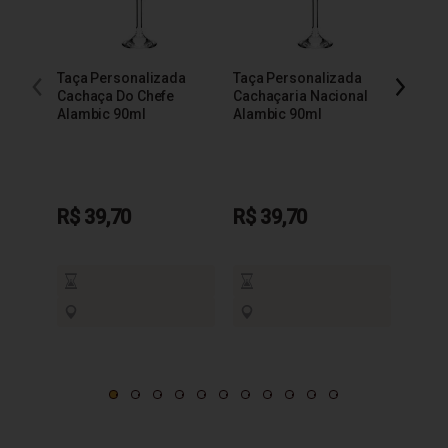
Taça Personalizada
Taça Personalizada
Taça 
Cachaça Do Chefe
Cachaçaria Nacional
200m
Alambic 90ml
Alambic 90ml
R$ 39,70
R$ 39,70
R$ 3