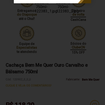
Entregamos
Dinheiro
do Oiapoque
de volta
até o Chuí!
CashCana
Sócios do
Equipe de
ClubeCN
Especialistas
te atendendo
15% OFF
Cachaça Bem Me Quer Ouro Carvalho e
Bálsamo 750ml
Cód.:
120902_0_0_U
Fabricante:
Bem Me Quer
CLIQUE E VEJA OS COMENTÁRIOS!