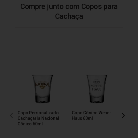
Compre junto com Copos para
Cachaça
Copo Personalizado
Copo Cônico Weber
Copo 
Cachaçaria Nacional
Haus 60ml
Báls
Cônico 60ml