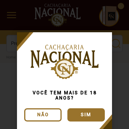
CUIDADO FRÁGIL
www.cachacarianacional.com.br
Cachaça
VOCÊ TEM MAIS DE 18
ANOS?
NÃO
SIM