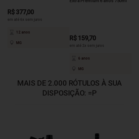
Extra Premium 6 anos 750ml
R$
R$ 377,00
em até 6x sem juros
12 anos
R$ 159,70
MG
em até 2x sem juros
6 anos
MG
MAIS DE 2.000 RÓTULOS À SUA
DISPOSIÇÃO: =P