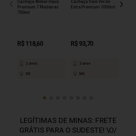
Cachaça Weber Haus
Cachaça Vale Verde
Cacha
Premium 7 Madeiras
Extra Premium 1000ml
600m
750ml
R$ 118,60
R$ 93,70
R$ 1
em até
2 anos
3 anos
2
RS
MG
P
LEGÍTIMAS DE MINAS: FRETE
GRÁTIS PARA O SUDESTE! \O/