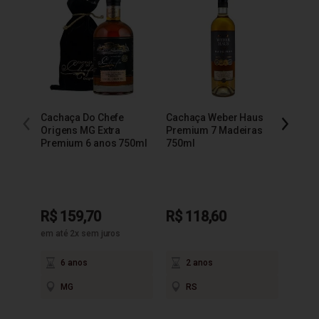
Cachaça Do Chefe
Cachaça Weber Haus
Cacha
Origens MG Extra
Premium 7 Madeiras
Extra
Premium 6 anos 750ml
750ml
R$ 159,70
R$ 118,60
R$ 9
em até 2x sem juros
6 anos
2 anos
3
MG
RS
M