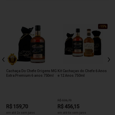
-15%
l
Cac
Amb
Cachaça Do Chefe Origens MG
Kit Cachaças do Chefe 6 Anos
Extra Premium 6 anos 750ml
e 12 Anos 750ml
R$
R$ 536,70
R$ 159,70
R$ 456,15
em até 2x sem juros
em até 6x sem juros