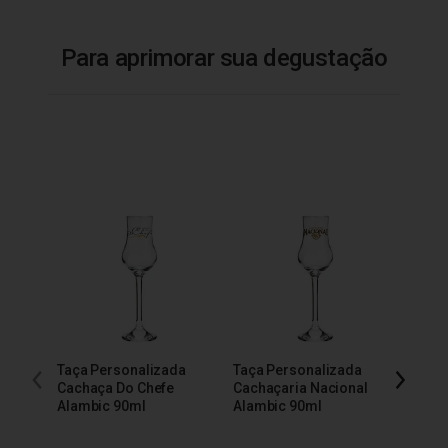
Para aprimorar sua degustação
Taça Personalizada
Taça Personalizada
Taça 
Cachaça Do Chefe
Cachaçaria Nacional
200m
Alambic 90ml
Alambic 90ml