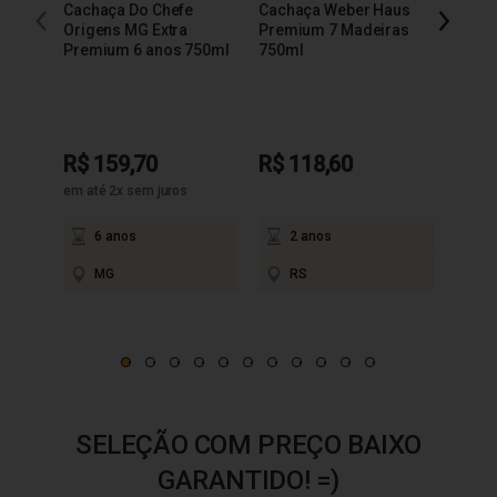
Cachaça Do Chefe
Cachaça Weber Haus
Cacha
Origens MG Extra
Premium 7 Madeiras
Extra
Premium 6 anos 750ml
750ml
R$ 159,70
R$ 118,60
R$ 9
em até 2x sem juros
6 anos
2 anos
3
MG
RS
M
SELEÇÃO COM PREÇO BAIXO
GARANTIDO! =)