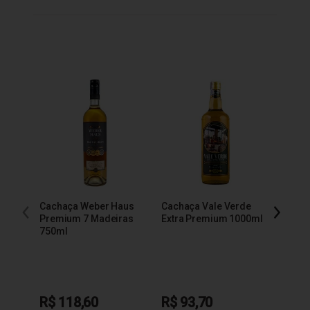
Cachaça Weber Haus
Cachaça Vale Verde
Cacha
Premium 7 Madeiras
Extra Premium 1000ml
600m
750ml
R$ 118,60
R$ 93,70
R$ 1