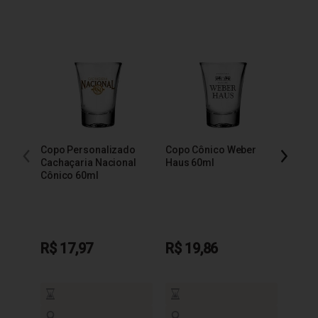
Copo Personalizado
Copo Cônico Weber
Copo 
Cachaçaria Nacional
Haus 60ml
Báls
Cônico 60ml
R$ 17,97
R$ 19,86
R$ 1