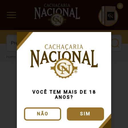
CUIDADO FRÁGIL
www.cachacarianacional.com.br
Cachaça
VOCÊ TEM MAIS DE 18
ANOS?
NÃO
SIM