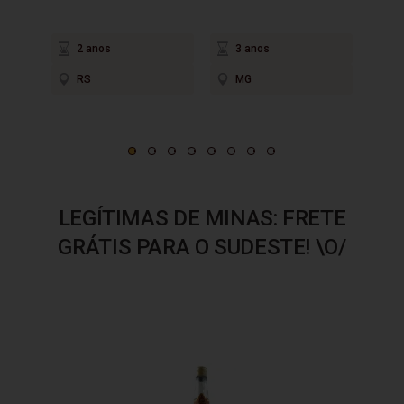
em até
2 anos
3 anos
2
RS
MG
P
LEGÍTIMAS DE MINAS: FRETE
GRÁTIS PARA O SUDESTE! \O/