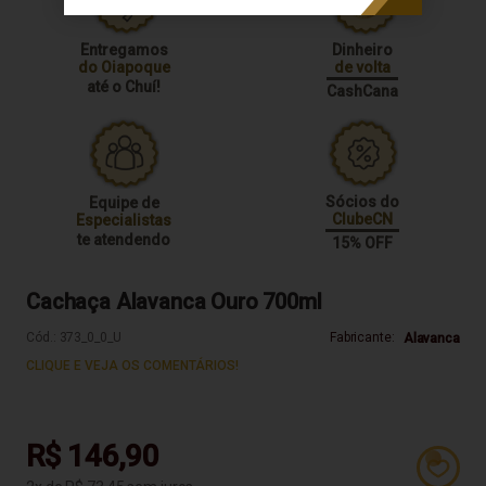
Entregamos
Dinheiro
do Oiapoque
de volta
até o Chuí!
CashCana
Sócios do
Equipe de
ClubeCN
Especialistas
te atendendo
15% OFF
Cachaça Alavanca Ouro 700ml
Cód.:
373_0_0_U
Fabricante:
Alavanca
CLIQUE E VEJA OS COMENTÁRIOS!
R$ 146,90