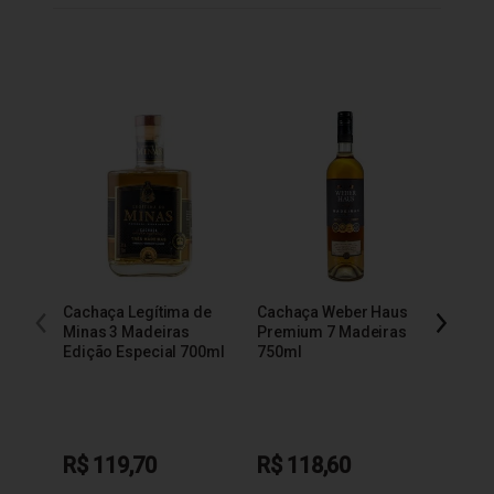
Cachaça Legítima de
Cachaça Weber Haus
Cacha
Minas 3 Madeiras
Premium 7 Madeiras
Extra
Edição Especial 700ml
750ml
R$ 119,70
R$ 118,60
R$ 9