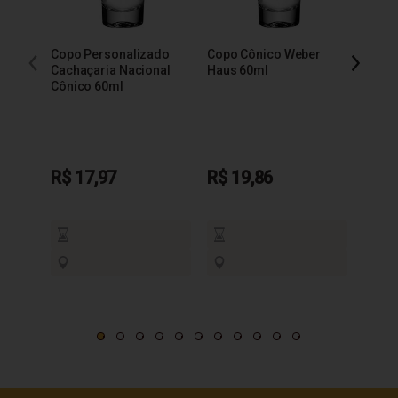
Copo Personalizado
Copo Cônico Weber
Copo 
Cachaçaria Nacional
Haus 60ml
Báls
Cônico 60ml
R$ 17,97
R$ 19,86
R$ 1