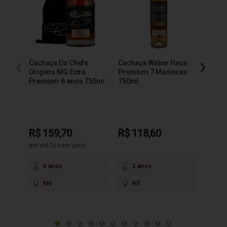
Cachaça Do Chefe
Cachaça Weber Haus
Cacha
Origens MG Extra
Premium 7 Madeiras
Extra
Premium 6 anos 750ml
750ml
R$ 159,70
R$ 118,60
R$ 9
em até 2x sem juros
6 anos
2 anos
3
MG
RS
M