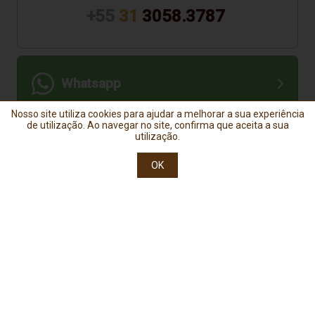
+55
31
3058.3787
Whatsapp
Nosso site utiliza cookies para ajudar a melhorar a sua experiência
de utilização. Ao navegar no site, confirma que aceita a sua
Horário de atendimento:
utilização.
Segunda à Sexta das 8:00 às 17:00
OK
Sobre Cachaçaria Nacional
Ajuda e Suporte
Formas de Pagamento