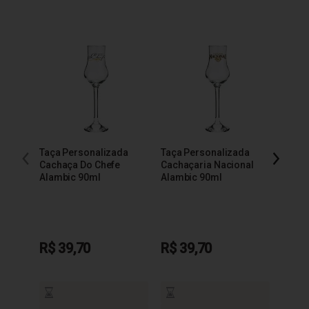
Taça Personalizada
Taça Personalizada
Taça 
Cachaça Do Chefe
Cachaçaria Nacional
200m
Alambic 90ml
Alambic 90ml
R$ 39,70
R$ 39,70
R$ 3