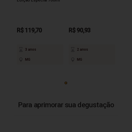
Edição Especial 700ml
R$ 119,70
R$ 90,93
3 anos
2 anos
MG
MG
Para aprimorar sua degustação