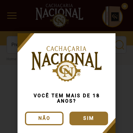
CUIDADO FRÁGIL
www.cachacarianacional.com.br
Cachaça
VOCÊ TEM MAIS DE 18
ANOS?
NÃO
SIM