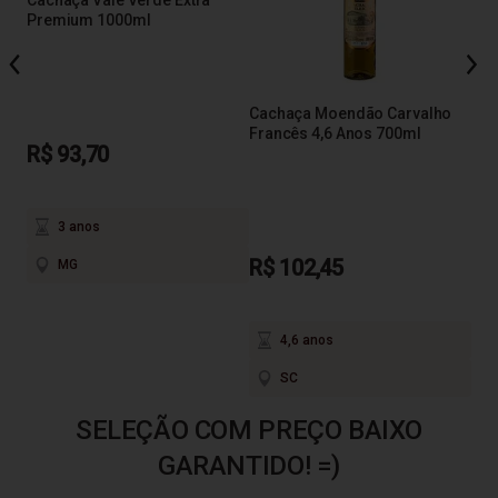
Cachaça Vale Verde Extra
Premium 1000ml
Cac
Amb
Cachaça Moendão Carvalho
Francês 4,6 Anos 700ml
R$ 93,70
R$
3 anos
R$ 102,45
MG
4,6 anos
SC
SELEÇÃO COM PREÇO BAIXO
GARANTIDO! =)