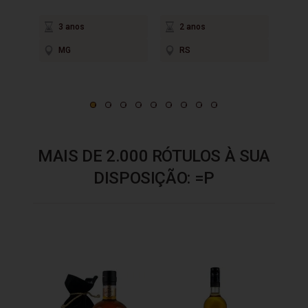
3 anos
2 anos
3
MG
RS
M
MAIS DE 2.000 RÓTULOS À SUA
DISPOSIÇÃO: =P