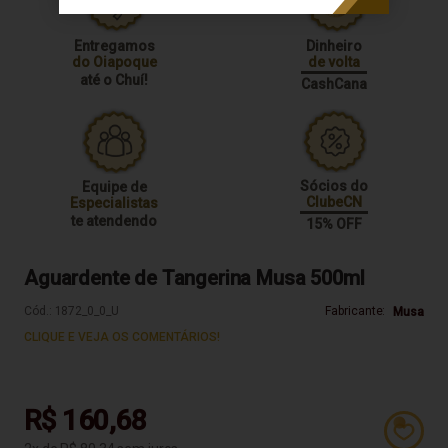
Entregamos
Dinheiro
do Oiapoque
de volta
até o Chuí!
CashCana
Sócios do
Equipe de
ClubeCN
Especialistas
te atendendo
15% OFF
Aguardente de Tangerina Musa 500ml
Cód.:
1872_0_0_U
Fabricante:
Musa
CLIQUE E VEJA OS COMENTÁRIOS!
R$ 160,68