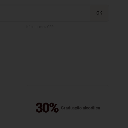
Não sei meu CEP
30%
Graduação alcoólica