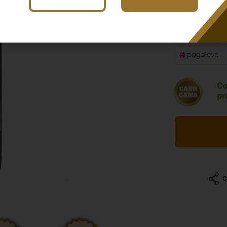
R$ 64,2
Co
pr
C