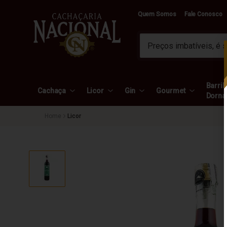
Quem Somos
Fale Conosco
Barril 
Cachaça
Licor
Gin
Gourmet
Dorna
Licor