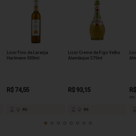
Licor Fino de Laranja
Licor Creme de Figo Velho
Lic
Hartmann 500ml
Alambique 375ml
Al
R$ 74,55
R$ 93,15
R$
em 
RS
RS