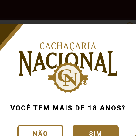
e
Outras
Acessórios
Marcas
Pr
Bebidas
Licor Fino 
Cód.:
40591_0_0_U
VOCÊ TEM MAIS DE 18 ANOS?
CLIQUE E VEJA O
NÃO
SIM