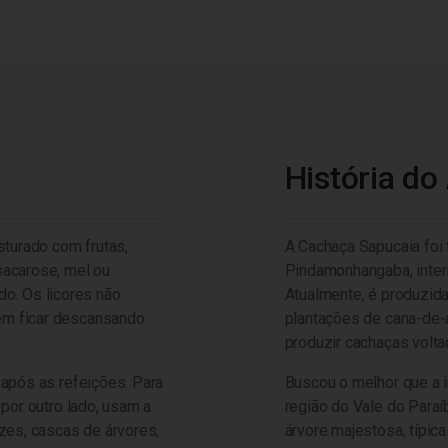
História do
sturado com frutas,
A Cachaça Sapucaia foi
sacarose, mel ou
Pindamonhangaba, inter
ido. Os licores não
Atualmente, é produzid
em ficar descansando
plantações de cana-de-a
produzir cachaças volta
 após as refeições. Para
Buscou o melhor que a i
por outro lado, usam a
região do Vale do Paraí
zes, cascas de árvores,
árvore majestosa, típic