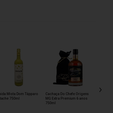
ida Mista Dom Tápparo
Cachaça Do Chefe Origens
Cachaça S
tache 750ml
MG Extra Premium 6 anos
750ml