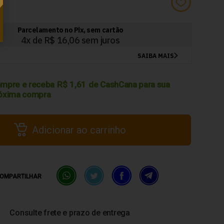
4
mpre e receba
R$
1,61
de CashCana para sua
óxima compra
Adicionar ao carrinho
OMPARTILHAR