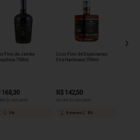
Licor Fin
500ml
or Fino de Jambu
Licor Fino de Especiarias
R$ 68,2
mazônia 750ml
Fire Hartmann 700ml
R
 168,30
R$ 142,50
até 2x sem juros
em até 2x sem juros
PA
8 meses
RS