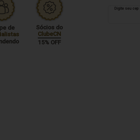
Sócios do
pe de
ClubeCN
alistas
endendo
15% OFF