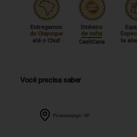
Entregamos
Dinheiro
Equi
do Oiapoque
de volta
Especi
até o Chuí!
te at
CashCana
Você precisa saber
Pirassununga - SP