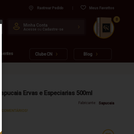
Rastrear Pedido
Meus Favoritos
0
CUIDADO FRÁGIL
Minha Conta
Acesse
ou
Cadastre-se
www.cachacarianacional.com.br
esentes
Clube CN
Blog
Sapucaia Ervas e Especiarias 500ml
Fabricante:
Sapucaia
S COMENTÁRIOS!