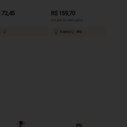
 72,45
R$ 159,70
R$ 79,3
em até 2x sem juros
6 anos
MG
1 ano