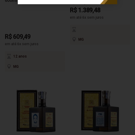
600ml
R$ 1.462,61
R$ 1.389,48
em até 6x sem juros
R$ 609,49
MG
em até 6x sem juros
12 anos
MG