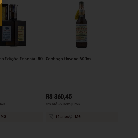
a Edição Especial 80
Cachaça Havana 600ml
R$ 860,45
ros
em até 6x sem juros
MG
12 anos
MG