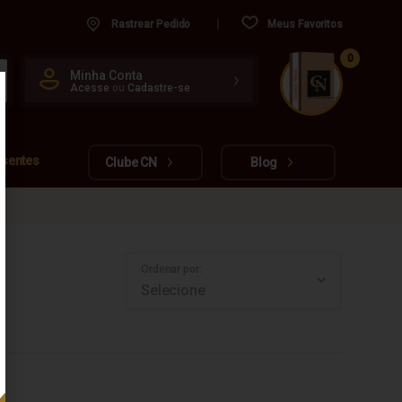
Rastrear Pedido
Meus Favoritos
0
CUIDADO FRÁGIL
Minha Conta
Acesse
ou
Cadastre-se
www.cachacarianacional.com.br
esentes
Clube CN
Blog
Ordenar por: