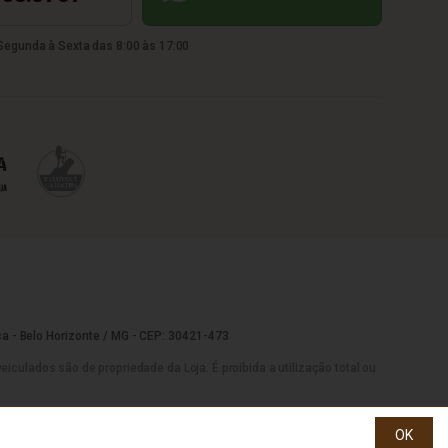
egunda à Sexta das 8:00 às 17:00
a - Belo Horizonte / MG - CEP: 30421-473
culados são de propriedade da Loja. É proibida a utilização total ou
OK