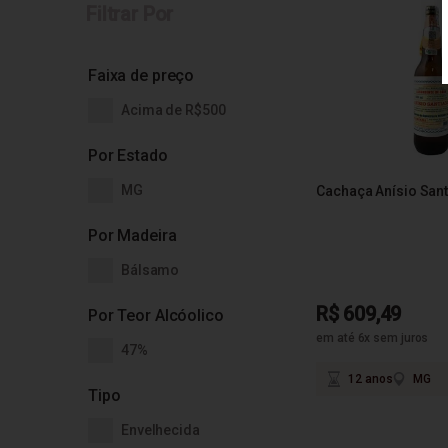
Filtrar Por
Faixa de preço
Acima de R$500
Por Estado
MG
Cachaça Anísio San
Por Madeira
Bálsamo
R$ 609,49
Por Teor Alcóolico
em até 6x sem juros
47%
12 anos
MG
Tipo
Envelhecida