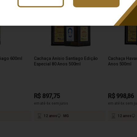
tiago 600ml
Cachaça Anísio Santiago Edição
Cachaça Havan
Especial 80 Anos 500ml
Anos 500ml
R$ 897,75
R$ 998,86
em até 6x sem juros
em até 6x sem ju
12 anos
MG
12 anos