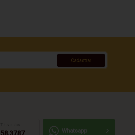
Cadastrar
/Televendas:
Whatsapp
58.3787