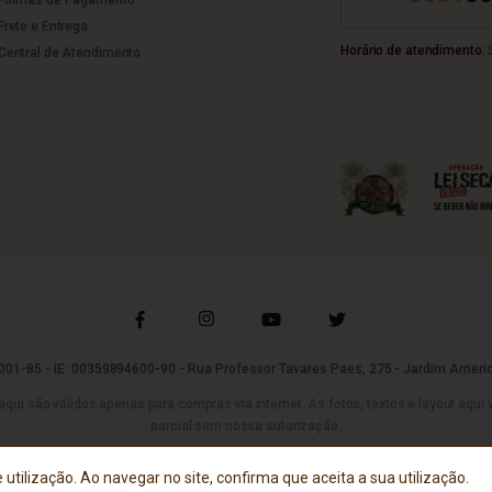
Frete e Entrega
Horário de atendimento:
S
Central de Atendimento
01-85 - IE: 00359894600-90 - Rua Professor Tavares Paes, 275 - Jardim Americ
são válidos apenas para compras via internet. As fotos, textos e layout aqui vei
parcial sem nossa autorização.
Tecnologia
 utilização. Ao navegar no site, confirma que aceita a sua utilização.