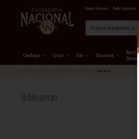
Quem Somos
Fale Conosco
Barril 
Cachaça
Licor
Gin
Gourmet
Dorna
Cachaça
Por Madeira
Bálsamo
Havana
Bálsamo