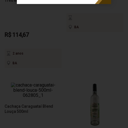
Três Madeiras 750ml
BA
R$ 114,67
2 anos
BA
Cachaça Caraguataí Blend
Louça 500ml