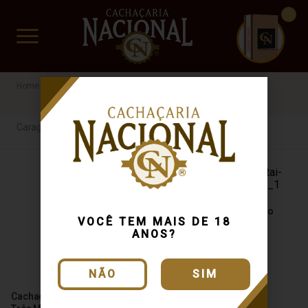
CUIDADO FRÁGIL
www.cachacarianacional.com.br
Caraguatai
Caraguatai
Cachaça Caraguatai Ouro
VOCÊ TEM MAIS DE 18
670ml
ANOS?
NÃO
SIM
Cachaça Caraguataí Blend
R$ 98,60