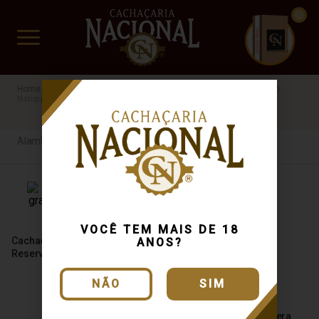
CUIDADO FRÁGIL
www.cachacarianacional.com.br
Cachaça
Processo de Produção
Alambique Artesanal
Natique
SP
Alambique Artesanal
VOCÊ TEM MAIS DE 18
Cachaça Santo Grau Itirapuã
ANOS?
Reserva 750ml
NÃO
SIM
Cachaça Santo Grau Solera