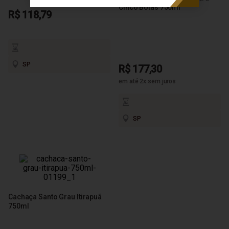
Cinco Botas 750ml
R$ 118,79
SP
R$ 177,30
em até 2x sem juros
SP
Cachaça Santo Grau Itirapuã
750ml