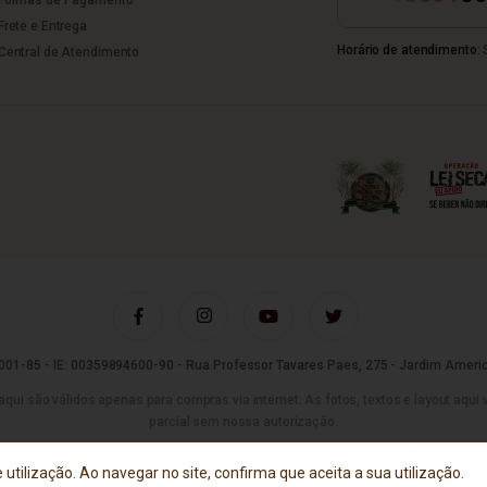
Frete e Entrega
Horário de atendimento:
S
Central de Atendimento
01-85 - IE: 00359894600-90 - Rua Professor Tavares Paes, 275 - Jardim Americ
são válidos apenas para compras via internet. As fotos, textos e layout aqui vei
parcial sem nossa autorização.
Tecnologia
 utilização. Ao navegar no site, confirma que aceita a sua utilização.