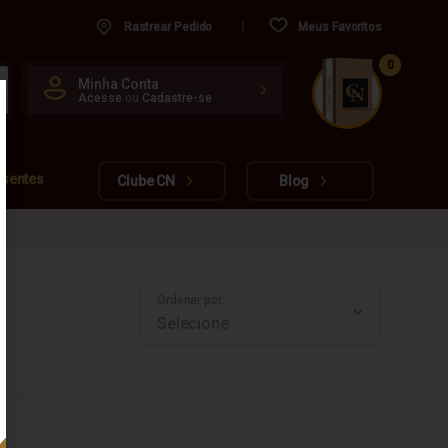
Rastrear Pedido
Meus Favoritos
0
CUIDADO FRÁGIL
Minha Conta
Acesse
ou
Cadastre-se
www.cachacarianacional.com.br
esentes
Clube CN
Blog
Ordenar por: