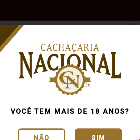
e
Outras
Acessórios
Marcas
Pr
Bebidas
oraçao de alambique
VOCÊ TEM MAIS DE 18 ANOS?
NÃO
SIM