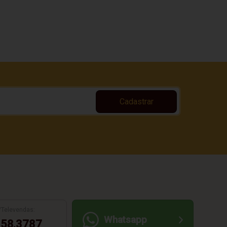
Cadastrar
/Televendas:
Whatsapp
58.3787