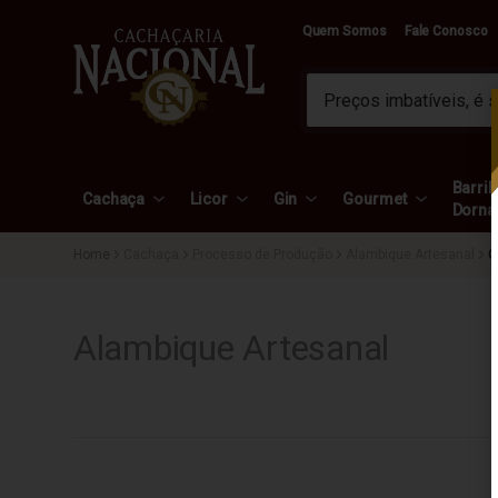
Quem Somos
Fale Conosco
Barril 
Cachaça
Licor
Gin
Gourmet
Dorna
Cachaça
Processo de Produção
Alambique Artesanal
C
Alambique Artesanal