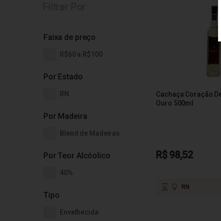
Filtrar Por
Faixa de preço
R$60 a R$100
Por Estado
RN
Cachaça Coração D
Ouro 500ml
Por Madeira
Blend de Madeiras
R$ 98,52
Por Teor Alcóolico
40%
RN
Tipo
Envelhecida