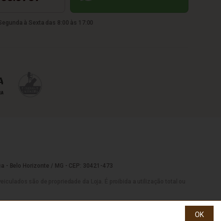
egunda à Sexta das 8:00 às 17:00
a - Belo Horizonte / MG - CEP: 30421-473
culados são de propriedade da Loja. É proibida a utilização total ou
OK