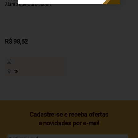
Alambique Ouro 500ml
R$ 98,52
RN
Cadastre-se e receba ofertas
e novidades por e-mail