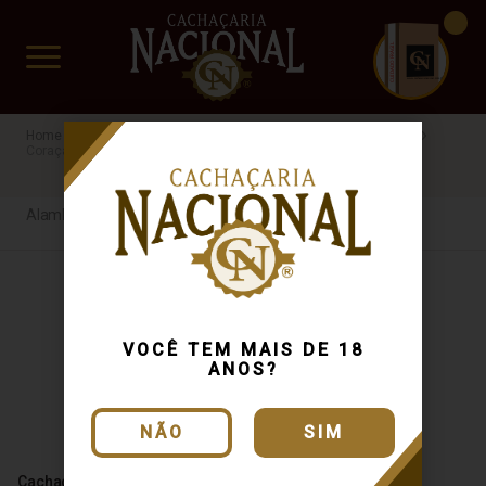
CUIDADO FRÁGIL
www.cachacarianacional.com.br
Cachaça
Processo de Produção
Alambique Artesanal
Coraçao de alambique
RN
Alambique Artesanal
VOCÊ TEM MAIS DE 18
ANOS?
NÃO
SIM
Cachaça Coração De