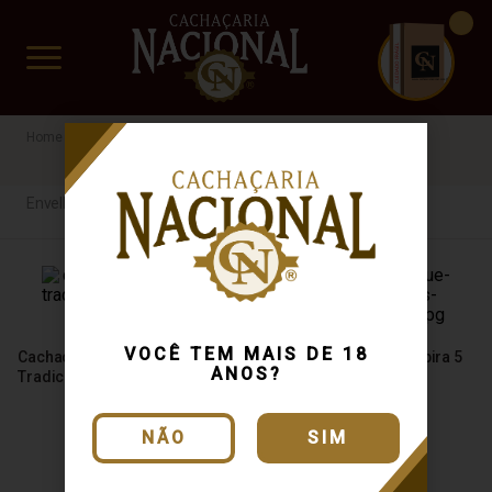
CUIDADO FRÁGIL
www.cachacarianacional.com.br
Cachaça
Por Tipo
Envelhecida
43%
Envelhecida
Envelhecida
VOCÊ TEM MAIS DE 18
Cachaça Magnífica
Cachaça Alambique Caipira 5
ANOS?
Tradicional Ipê 700ml
Estrelas 700ml
NÃO
SIM