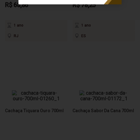
R$ 68,86
R$ 78,25
1 ano
1 ano
RJ
ES
Cachaça Tiquara Ouro 700ml
Cachaça Sabor Da Cana 700ml