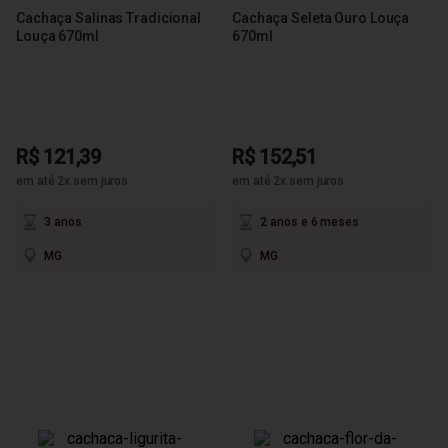
Cachaça Salinas Tradicional
Cachaça Seleta Ouro Louça
Louça 670ml
670ml
R$ 121,39
R$ 152,51
em até 2x sem juros
em até 2x sem juros
3 anos
2 anos e 6 meses
MG
MG