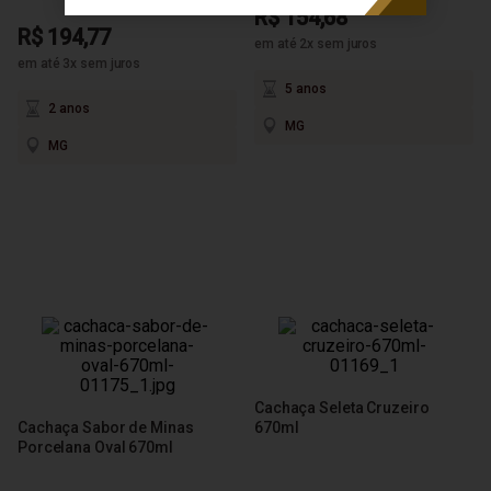
R$ 154,68
R$ 194,77
em até 2x sem juros
em até 3x sem juros
5 anos
2 anos
MG
MG
Cachaça Seleta Cruzeiro
Cachaça Sabor de Minas
670ml
Porcelana Oval 670ml