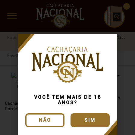
CUIDADO FRÁGIL
www.cachacarianacional.com.br
Cachaça
Por Tipo
Envelhecida
42%
MG
R$100 a R$200
Envelhecida
VOCÊ TEM MAIS DE 18
Cachaça Frazão Carvalho
ANOS?
Cachaça Sabor de Minas
Duplo 750ml
Porcelana Moringa 1000ml
NÃO
SIM