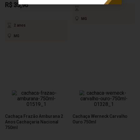
R$ 35,96
MG
2 anos
MG
Cachaça Frazão Amburana 2
Cachaça Werneck Carvalho
Anos Cachaçaria Nacional
Ouro 750ml
750ml