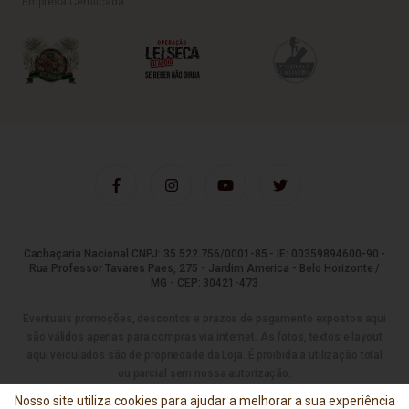
Empresa Certificada
Cachaçaria Nacional CNPJ: 35.522.756/0001-85 - IE: 00359894600-90 -
Rua Professor Tavares Paes, 275 - Jardim America - Belo Horizonte /
MG - CEP: 30421-473
Eventuais promoções, descontos e prazos de pagamento expostos aqui
são válidos apenas para compras via internet. As fotos, textos e layout
aqui veiculados são de propriedade da Loja. É proibida a utilização total
ou parcial sem nossa autorização.
Nosso site utiliza cookies para ajudar a melhorar a sua experiência