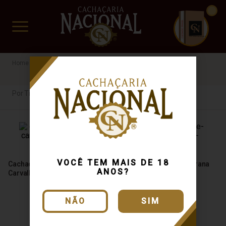
CUIDADO FRÁGIL
www.cachacarianacional.com.br
Cachaça
Por Tipo
42%
Até R$40
Por Tipo
VOCÊ TEM MAIS DE 18
Cachaça Rainha da Cana Ouro
Cachaça Do Dede Amburana
ANOS?
Carvalho 700ml
700ml
NÃO
SIM
Produto Esgotado