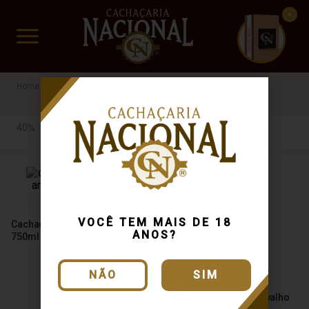
CUIDADO FRÁGIL
www.cachacarianacional.com.br
Cachaça
Por Teor Alcóolico
40%
Indiazinha
40%
VOCÊ TEM MAIS DE 18
Cachaça Indiazinha Amburana
ANOS?
750ml
NÃO
SIM
Cachaça Indiazinha Carvalho