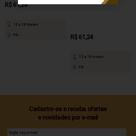
750ml
R$ 61,24
12 a 18 meses
PA
R$ 61,24
12 a 18 meses
PA
Cadastre-se e receba ofertas
e novidades por e-mail
Digite seu e-mail