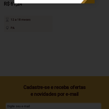
R$ 61,24
12 a 18 meses
PA
Cadastre-se e receba ofertas
e novidades por e-mail
Digite seu e-mail