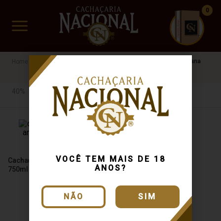
0
CUIDADO FRÁGIL
www.cachacarianacional.com.br
Cachaça
Por Teor Alcóolico
40%
Indiazinha
Amburana
40%
VOCÊ TEM MAIS DE 18
Cachaça Indiazinha Amburana
ANOS?
750ml
NÃO
SIM