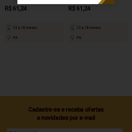
R$ 61,24
R$ 61,24
12 a 18 meses
12 a 18 meses
PA
PA
Cadastre-se e receba ofertas
e novidades por e-mail