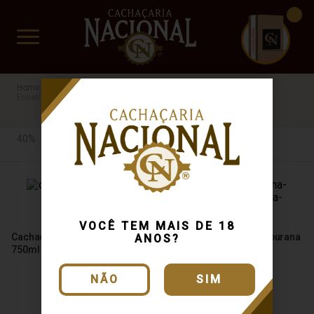
CUIDADO FRÁGIL
www.cachacarianacional.com.br
Cachaça
Por Teor Alcóolico
40%
Indiazinha
Envelhecida
PA
40%
VOCÊ TEM MAIS DE 18
Cachaça Indiazinha Carvalho
Cachaça Indiazinha Amburana
ANOS?
750ml
750ml
NÃO
SIM