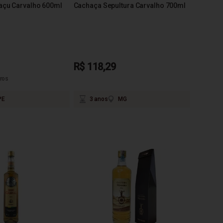
açu Carvalho 600ml
Cachaça Sepultura Carvalho 700ml
R$ 118,29
ros
PE
3 anos
MG