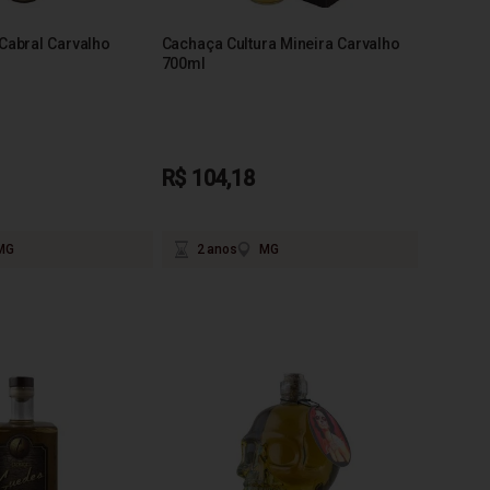
abral Carvalho
Cachaça Cultura Mineira Carvalho
700ml
R$ 104,18
MG
2 anos
MG