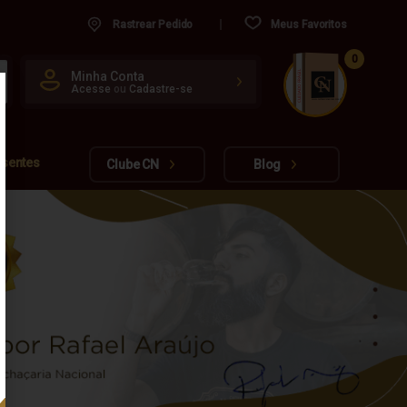
Rastrear Pedido
Meus Favoritos
0
CUIDADO FRÁGIL
Minha Conta
Acesse
ou
Cadastre-se
www.cachacarianacional.com.br
esentes
Clube CN
Blog