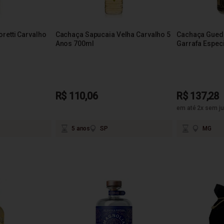
retti Carvalho
Cachaça Sapucaia Velha Carvalho 5
Cachaça Gued
Anos 700ml
Garrafa Espec
R$ 110,06
R$ 137,28
em até 2x sem ju
5 anos
SP
MG