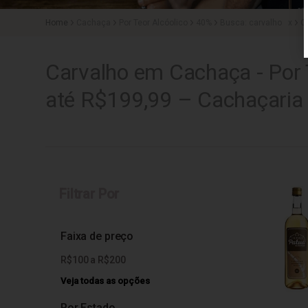
Cachaça
Por Teor Alcóolico
40%
Busca: carvalho
x
C
Carvalho em Cachaça - Por 
até R$199,99 – Cachaçaria
Filtrar Por
Faixa de preço
R$100 a R$200
Veja todas as opções
Por Estado