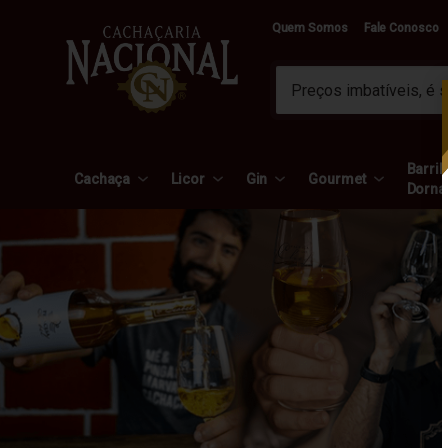
Quem Somos
Fale Conosco
Barril 
Cachaça
Licor
Gin
Gourmet
Dorna