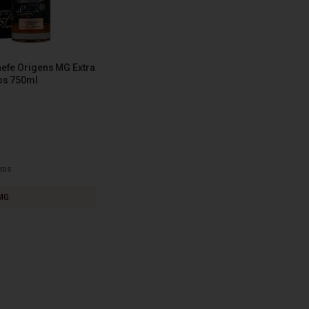
efe Origens MG Extra
os 750ml
ros
MG