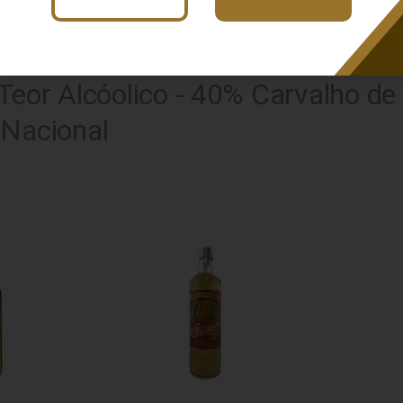
arvalho
Busca: carvalho
x
R$100 a R$200
Teor Alcóolico - 40% Carvalho d
 Nacional