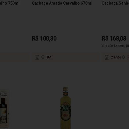
alho 750ml
Cachaça Amada Carvalho 670ml
Cachaça Sanh
R$ 100,30
R$ 168,08
em até 2x sem ju
BA
2 anos