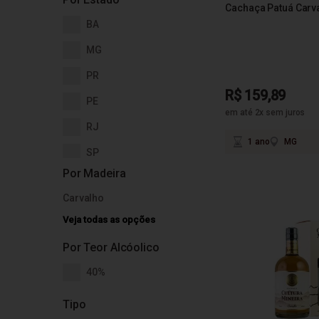
Cachaça Patuá Carv
BA
MG
PR
R$ 159,89
PE
em até 2x sem juros
RJ
1 ano
MG
SP
Por Madeira
Carvalho
Veja todas as opções
Por Teor Alcóolico
40%
Tipo