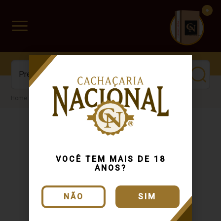
CUIDADO FRÁGIL
www.cachacarianacional.com.br
Cachaça
VOCÊ TEM MAIS DE 18
ANOS?
NÃO
SIM
Entregamos
Dinheiro