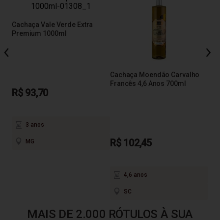
Cachaça Vale Verde Extra
Premium 1000ml
 6
Cac
Pre
Ano
Cachaça Moendão Carvalho
Francês 4,6 Anos 700ml
R$ 93,70
R$
em a
3 anos
R$ 102,45
MG
4,6 anos
SC
MAIS DE 2.000 RÓTULOS À SUA