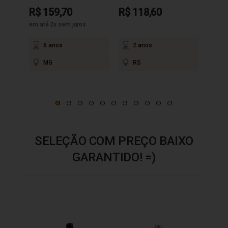
R$ 159,70
R$ 118,60
R$ 9
em até 2x sem juros
6 anos
2 anos
3
MG
RS
M
SELEÇÃO COM PREÇO BAIXO
GARANTIDO! =)