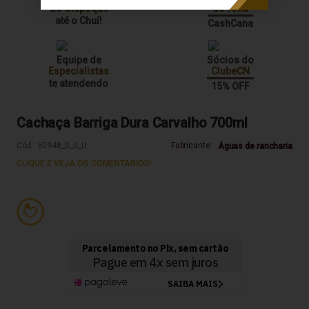
do Oiapoque
de volta
até o Chuí!
CashCana
Equipe de
Sócios do
Especialistas
ClubeCN
te atendendo
15% OFF
Cachaça Barriga Dura Carvalho 700ml
Cód.:
60948_0_0_U
Fabricante:
Águas de rancharia
CLIQUE E VEJA OS COMENTÁRIOS!