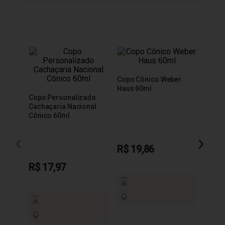
Copo Cônico Weber
Copo 
Haus 60ml
Báls
Copo Personalizado
Cachaçaria Nacional
Cônico 60ml
R$ 19,86
R$ 1
R$ 17,97