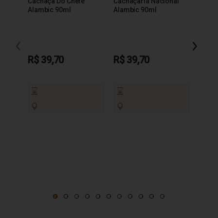
Cachaça Do Chefe
Cachaçaria Nacional
Alambic 90ml
Alambic 90ml
R$ 3
R$ 39,70
R$ 39,70