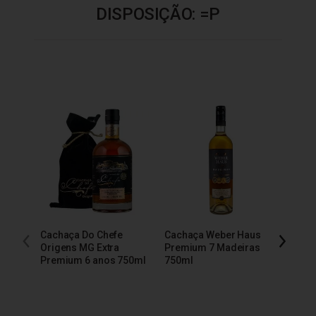
DISPOSIÇÃO: =P
Cachaça Do Chefe
Cachaça Weber Haus
Cacha
Origens MG Extra
Premium 7 Madeiras
Extra
Premium 6 anos 750ml
750ml