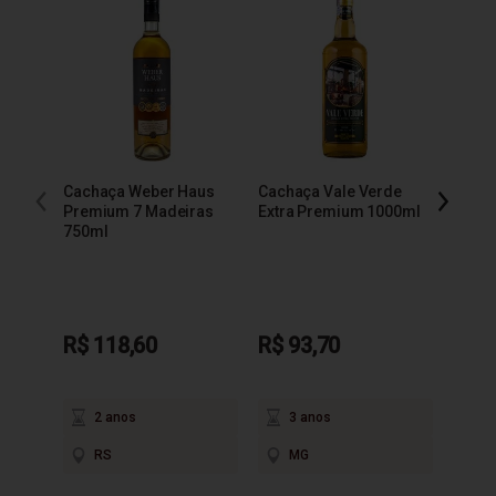
Cacha
600m
Cachaça Weber Haus
Cachaça Vale Verde
R$ 1
Premium 7 Madeiras
Extra Premium 1000ml
750ml
em até
2
P
R$ 118,60
R$ 93,70
2 anos
3 anos
RS
MG