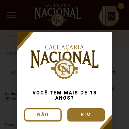
CUIDADO FRÁGIL
www.cachacarianacional.com.br
Cachaça
Por Madeira
Carvalho
Cana e lua
Carvalho
Cachaça Hbs Ouro 700ml
VOCÊ TEM MAIS DE 18
Cachaça Cana e Lua Ouro
ANOS?
700ml
NÃO
SIM
Produto Esgotado
Produto Esgotado