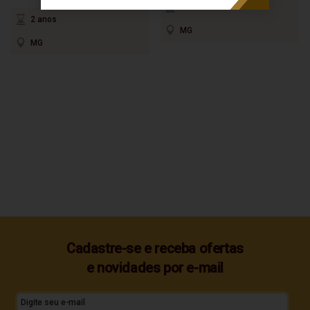
5 anos
2 anos
MG
MG
Cadastre-se e receba ofertas
e novidades por e-mail
Digite seu e-mail