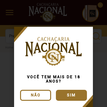
CUIDADO FRÁGIL
www.cachacarianacional.com.br
Cachaça
VOCÊ TEM MAIS DE 18
ANOS?
NÃO
SIM