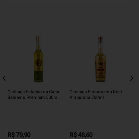
ho
Cac
60
Cachaça Estação da Cana
Cachaça Encomenda Real
Bálsamo Premium 500ml
Amburana 700ml
R$
R$ 79,90
R$ 48,60