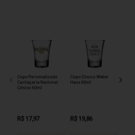
Copo Personalizado
Copo Cônico Weber
Copo 
Cachaçaria Nacional
Haus 60ml
Báls
Cônico 60ml
R$ 17,97
R$ 19,86
R$ 1