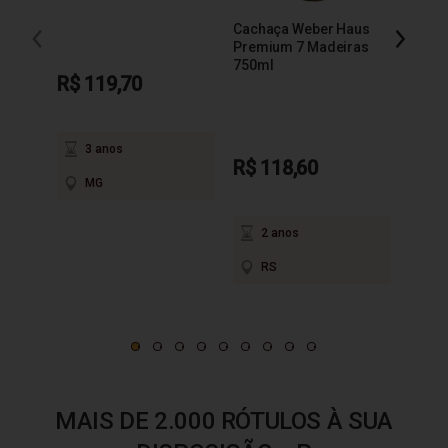
Cachaça Weber Haus
Cacha
Premium 7 Madeiras
Extra
750ml
R$ 119,70
3 anos
R$ 118,60
R$ 9
MG
2 anos
3
RS
M
MAIS DE 2.000 RÓTULOS À SUA