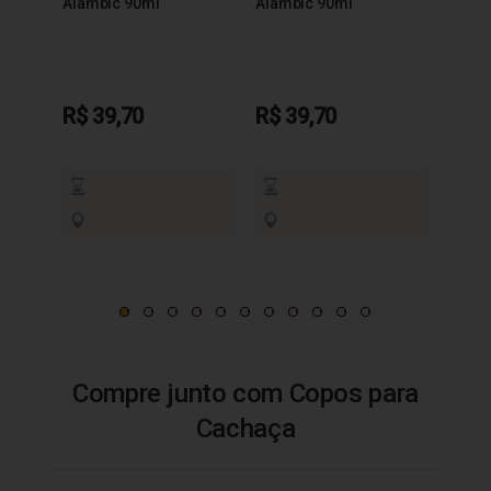
Alambic 90ml
Alambic 90ml
R$ 39,70
R$ 39,70
R$ 3
Compre junto com Copos para
Cachaça