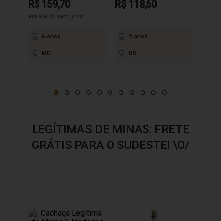
R$ 159,70
R$ 118,60
R$ 9
em até 2x sem juros
6 anos
2 anos
3
MG
RS
M
LEGÍTIMAS DE MINAS: FRETE
GRÁTIS PARA O SUDESTE! \O/