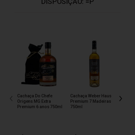
DISPOSIÇÃO: =P
Cachaça Do Chefe
Cachaça Weber Haus
Cacha
Origens MG Extra
Premium 7 Madeiras
Extra
Premium 6 anos 750ml
750ml