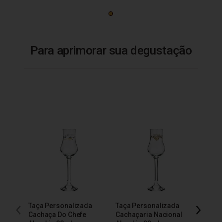
Para aprimorar sua degustação
Taça Personalizada
Taça Personalizada
Taça 
Cachaça Do Chefe
Cachaçaria Nacional
200m