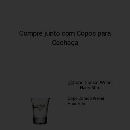
Compre junto com Copos para
Cachaça
Copo Cônico Weber
Copo 
Haus 60ml
Báls