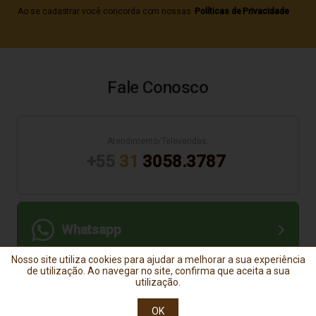
Ao se cadastrar você concorda com nossas
Políticas de Privacidade
Fale Conosco
Atendimento/Televendas:
+55
31
3058.3787
Whatsapp
Nosso site utiliza cookies para ajudar a melhorar a sua experiência
de utilização. Ao navegar no site, confirma que aceita a sua
Horário de atendimento:
utilização.
Segunda à Sexta das 8:00 às 17:00
OK