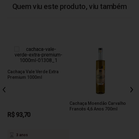
Quem viu este produto, viu também
l
Cachaça Vale Verde Extra
Premium 1000ml
Cac
Ano
Cachaça Moendão Carvalho
Francês 4,6 Anos 700ml
R$ 93,70
R$
em a
3 anos