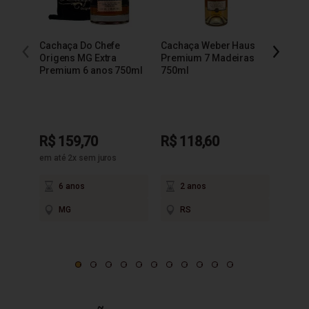
Cachaça Do Chefe
Cachaça Weber Haus
Cacha
Origens MG Extra
Premium 7 Madeiras
Extra
Premium 6 anos 750ml
750ml
R$ 159,70
R$ 118,60
R$ 9
em até 2x sem juros
6 anos
2 anos
3
MG
RS
M