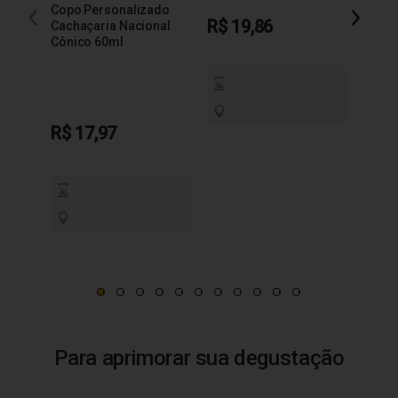
Copo Personalizado
R$ 19,86
R$ 1
Cachaçaria Nacional
Cônico 60ml
R$ 17,97
Para aprimorar sua degustação