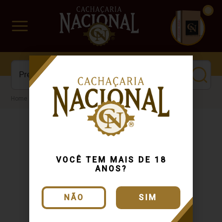
CUIDADO FRÁGIL
www.cachacarianacional.com.br
Cachaça
VOCÊ TEM MAIS DE 18
ANOS?
NÃO
SIM
Entregamos
Dinheiro