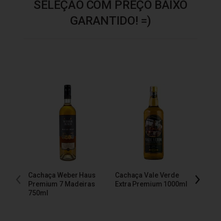
SELEÇÃO COM PREÇO BAIXO
GARANTIDO! =)
Cacha
600m
Cachaça Weber Haus
Cachaça Vale Verde
R$ 1
Premium 7 Madeiras
Extra Premium 1000ml
750ml
em até
2