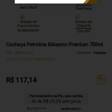
do Oiapoque
de volta
até o Chuí!
CashCana
Equipe de
Sócios do
Especialistas
ClubeCN
te atendendo
15% OFF
Cachaça Petrolina Bálsamo Premium 750ml
Cód.:
120821_0_0_U
Fabricante:
Petrolina
CLIQUE E VEJA OS COMENTÁRIOS!
R$ 117,14