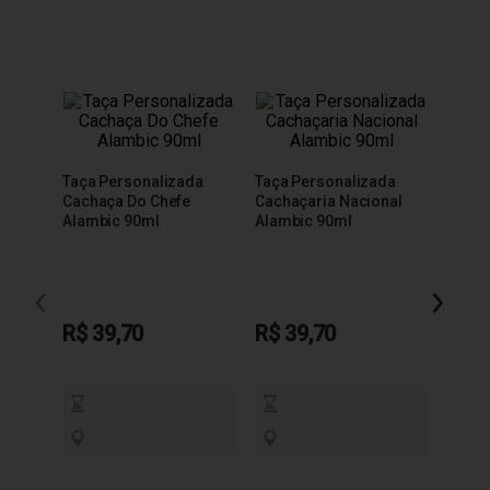
Taça Personalizada
Taça Personalizada
Cachaça Do Chefe
Cachaçaria Nacional
Alambic 90ml
Alambic 90ml
Taça 
200m
R$ 39,70
R$ 39,70
R$ 3