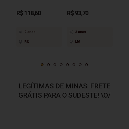
P
R$ 118,60
R$ 93,70
2 anos
3 anos
RS
MG
LEGÍTIMAS DE MINAS: FRETE
GRÁTIS PARA O SUDESTE! \O/