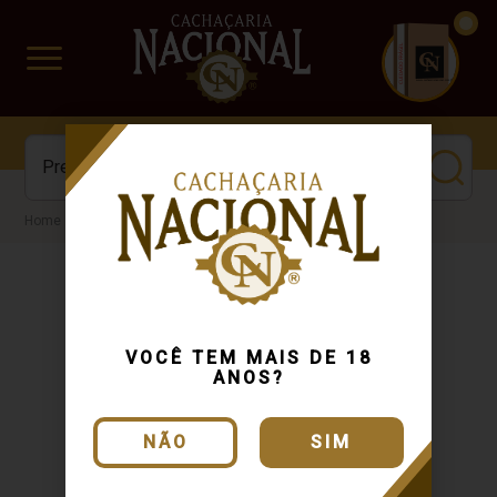
CUIDADO FRÁGIL
www.cachacarianacional.com.br
Cachaça
VOCÊ TEM MAIS DE 18
ANOS?
NÃO
SIM
Entregamos
Dinheiro