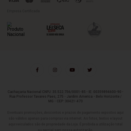
Empresa Certificada
Cachaçaria Nacional CNPJ: 35.522.756/0001-85 - IE: 00359894600-90 -
Rua Professor Tavares Paes, 275 - Jardim America - Belo Horizonte /
MG - CEP: 30421-473
Eventuais promoções, descontos e prazos de pagamento expostos aqui
são válidos apenas para compras via internet. As fotos, textos e layout
aqui veiculados são de propriedade da Loja. É proibida a utilização total
ou parcial sem nossa autorização.