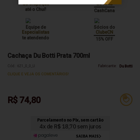
do Oiapoque
de volta
até o Chuí!
CashCana
Equipe de
Sócios do
Especialistas
ClubeCN
te atendendo
15% OFF
Cachaça Du Botti Prata 700ml
Cód.:
621_0_0_U
Fabricante:
Du Botti
CLIQUE E VEJA OS COMENTÁRIOS!
R$ 74,80