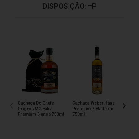
DISPOSIÇÃO: =P
Cachaça Do Chefe
Cachaça Weber Haus
Cacha
Origens MG Extra
Premium 7 Madeiras
Extra
Premium 6 anos 750ml
750ml