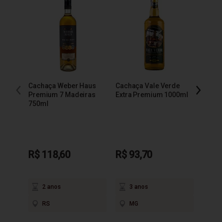
Cacha
600m
Cachaça Weber Haus
Cachaça Vale Verde
R$ 1
Premium 7 Madeiras
Extra Premium 1000ml
750ml
em até
2
P
R$ 118,60
R$ 93,70
2 anos
3 anos
RS
MG