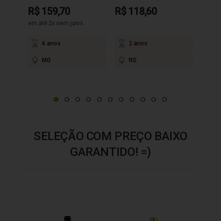
R$ 159,70
R$ 118,60
R$ 9
em até 2x sem juros
6 anos
2 anos
3
MG
RS
M
SELEÇÃO COM PREÇO BAIXO
GARANTIDO! =)