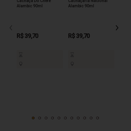
Cachaça Do Chefe
Cachaçaria Nacional
Alambic 90ml
Alambic 90ml
Taça 
200m
R$ 39,70
R$ 39,70
R$ 3