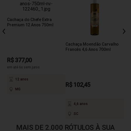
48
Cachaça do Chefe Extra
Cac
Premium 12 Anos 750ml
Amb
Cachaça Moendão Carvalho
Francês 4,6 Anos 700ml
R$ 377,00
R$
em até 6x sem juros
12 anos
R$ 102,45
MG
4,6 anos
SC
MAIS DE 2.000 RÓTULOS À SUA