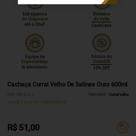
Entregamos
Dinheiro
do Oiapoque
de volta
até o Chuí!
CashCana
Sócios do
Equipe de
ClubeCN
Especialistas
te atendendo
15% OFF
Cachaça Curral Velho De Salinas Ouro 600ml
Cód.:
580_0_0_U
Fabricante:
Curral velho
CLIQUE E VEJA OS COMENTÁRIOS!
R$ 51,00