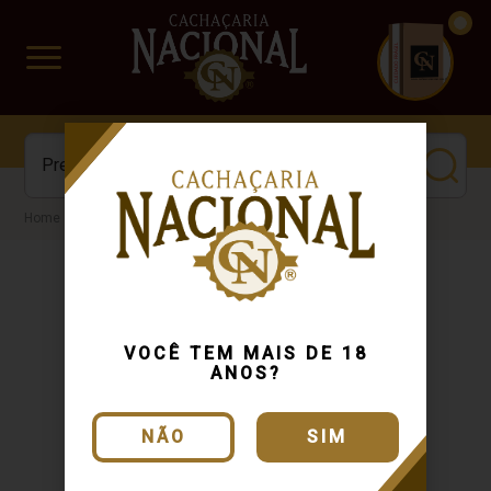
CUIDADO FRÁGIL
www.cachacarianacional.com.br
Cachaça
VOCÊ TEM MAIS DE 18
ANOS?
NÃO
SIM