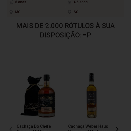
6 anos
4,6 anos
MG
SC
MAIS DE 2.000 RÓTULOS À SUA
DISPOSIÇÃO: =P
Cachaça Do Chefe
Cachaça Weber Haus
Cacha