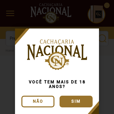
CUIDADO FRÁGIL
www.cachacarianacional.com.br
Cachaça
VOCÊ TEM MAIS DE 18
ANOS?
NÃO
SIM