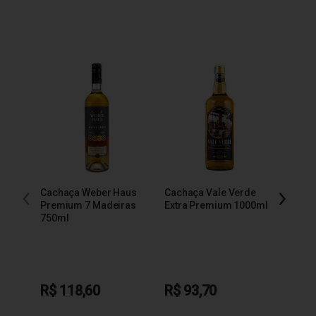
Cachaça Weber Haus
Cachaça Vale Verde
Cacha
Premium 7 Madeiras
Extra Premium 1000ml
600m
750ml
R$ 118,60
R$ 93,70
R$ 1
em até