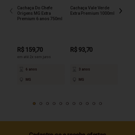
Cachaça Do Chefe
Cachaça Vale Verde
Origens MG Extra
Extra Premium 1000ml
R$ 4
Premium 6 anos 750ml
2
R$ 159,70
R$ 93,70
M
em até 2x sem juros
6 anos
3 anos
MG
MG