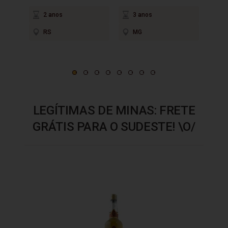
2 anos
3 anos
2
RS
MG
P
LEGÍTIMAS DE MINAS: FRETE
GRÁTIS PARA O SUDESTE! \O/