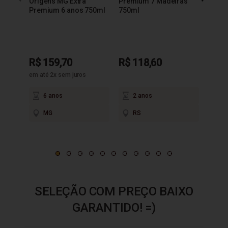
Origens MG Extra
Premium 7 Madeiras
Extra
Premium 6 anos 750ml
750ml
R$ 159,70
R$ 118,60
R$ 9
em até 2x sem juros
6 anos
2 anos
3
MG
RS
M
SELEÇÃO COM PREÇO BAIXO
GARANTIDO! =)