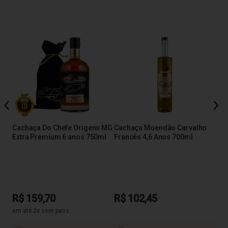
o de
Cac
Amb
Cachaça Do Chefe Origens MG
Cachaça Moendão Carvalho
Extra Premium 6 anos 750ml
Francês 4,6 Anos 700ml
R$
R$ 159,70
R$ 102,45
em até 2x sem juros