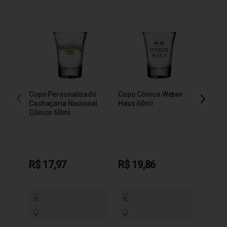
Copo Personalizado
Copo Cônico Weber
Copo 
Cachaçaria Nacional
Haus 60ml
Báls
Cônico 60ml
R$ 17,97
R$ 19,86
R$ 1