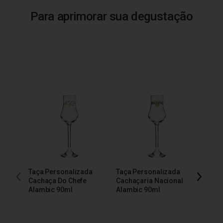
Para aprimorar sua degustação
Taça Personalizada
Taça Personalizada
Taça 
Cachaça Do Chefe
Cachaçaria Nacional
200m
Alambic 90ml
Alambic 90ml