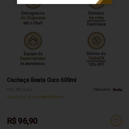
Entregamos
Dinheiro
do Oiapoque
de volta
até o Chuí!
CashCana
Sócios do
Equipe de
ClubeCN
Especialistas
te atendendo
15% OFF
Cachaça Beata Ouro 600ml
Cód.:
402_0_0_U
Fabricante:
Beata
CLIQUE E VEJA OS COMENTÁRIOS!
R$ 96,90