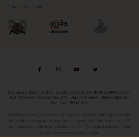
Empresa Certificada
Cachaçaria Nacional CNPJ: 35.522.756/0001-85 - IE: 00359894600-90 -
Rua Professor Tavares Paes, 275 - Jardim America - Belo Horizonte /
MG - CEP: 30421-473
Eventuais promoções, descontos e prazos de pagamento expostos aqui
são válidos apenas para compras via internet. As fotos, textos e layout
aqui veiculados são de propriedade da Loja. É proibida a utilização total
ou parcial sem nossa autorização.