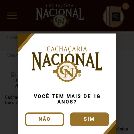
CUIDADO FRÁGIL
www.cachacarianacional.com.br
Vale do sol
Vale do sol
VOCÊ TEM MAIS DE 18
Cachaça Vale Do Sol Orgânico
ANOS?
Ouro 700ml
NÃO
SIM
Cachaça Vale Do Sol Orgânica