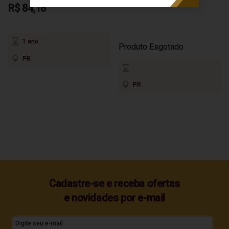
Prata 700ml
R$ 84,16
1 ano
Produto Esgotado
PR
PR
Cadastre-se e receba ofertas
e novidades por e-mail
Digite seu e-mail