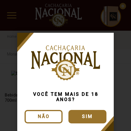
CUIDADO FRÁGIL
www.cachacarianacional.com.br
Outras Bebidas
Bebida Mista
Morango
Prosa Mineira
Morango
VOCÊ TEM MAIS DE 18
Bebida Mista Tiúba Morango
ANOS?
700ml
NÃO
SIM