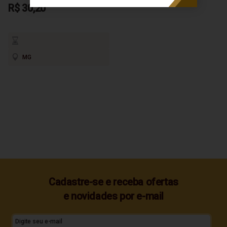
R$ 30,20
MG
Cadastre-se e receba ofertas
e novidades por e-mail
Digite seu e-mail