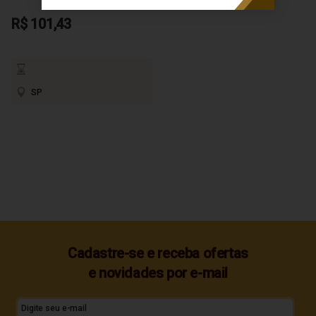
R$ 101,43
SP
Cadastre-se e receba ofertas
e novidades por e-mail
Digite seu e-mail