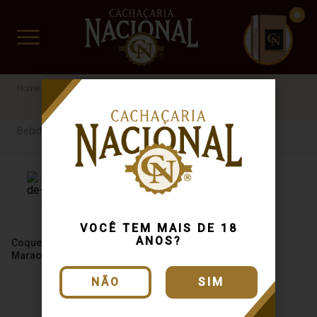
CUIDADO FRÁGIL
www.cachacarianacional.com.br
Outras Bebidas
Bebida Mista
Meia Lua
Bebida Mista
VOCÊ TEM MAIS DE 18
ANOS?
Coquetel de Doce de Leite com
Maracujá Meia Lua 750ml
NÃO
SIM