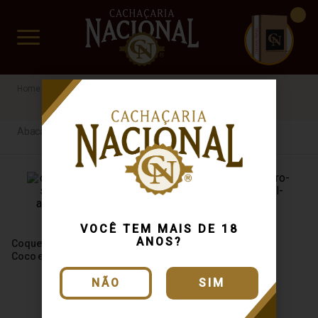
CUIDADO FRÁGIL
www.cachacarianacional.com.br
Licor
Frutas
Abacaxi
Abacaxi
VOCÊ TEM MAIS DE 18
Licor Fino Coqueiro de
ANOS?
Coquetel Harmonie Schnaps
Abacaxi 500ml
Coco e Abacaxi 500ml
NÃO
SIM