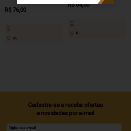
R$ 64,00
R$ 76,00
RJ
RS
Cadastre-se e receba ofertas
e novidades por e-mail
Digite seu e-mail