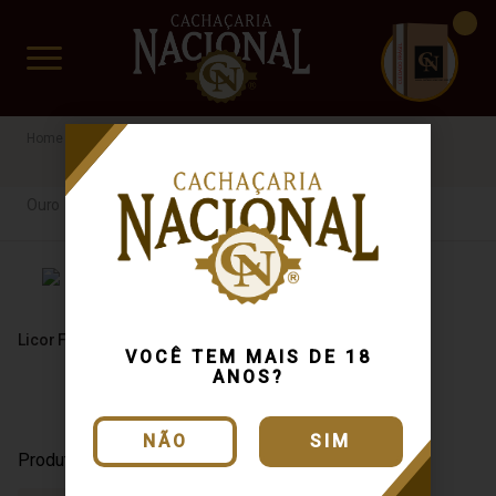
CUIDADO FRÁGIL
www.cachacarianacional.com.br
Licor
Especiarias
Ouro
Ouro
Licor Fino Lord79 750ml
VOCÊ TEM MAIS DE 18
ANOS?
NÃO
SIM
Produto Esgotado